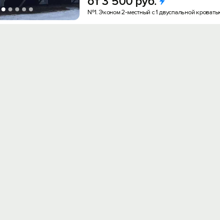
от
3
500
руб.
№1. Эконом 2-местный с 1 двуспальной кроват