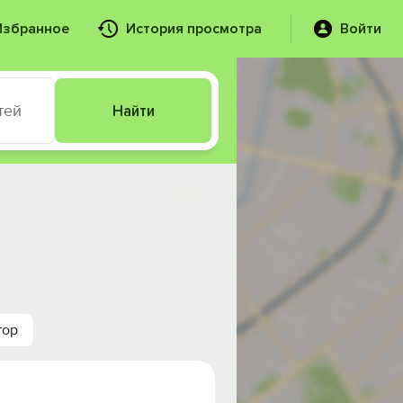
Избранное
История просмотра
Войти
тей
Найти
тор