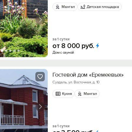
Мангал
Детская площадка
за 1 сутки
от
8
000
руб.
Дом с сауной
Гостевой дом «Еремеевых»
Суздаль, ул. Восточная, д. 10
Кухня
Мангал
за 1 сутки