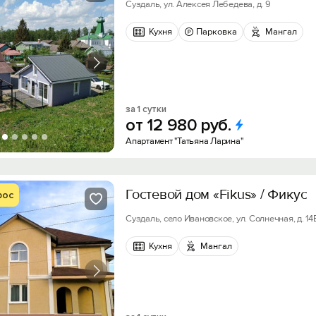
Суздаль, ул. Алексея Лебедева, д. 9
Кухня
Парковка
Мангал
за 1 сутки
от
12
980
руб.
Апартамент "Татьяна Ларина"
Гостевой дом «Fikus» / Фикус
рос
Суздаль, село Ивановское, ул. Солнечная, д. 14
Кухня
Мангал