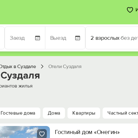
2 взрослых
·
без де
Отдых в Суздале
Отели Суздаля
 Суздаля
риантов жилья
Гостевые дома
Дома
Квартиры
Частный сек
Гостиный дом «Онегин»