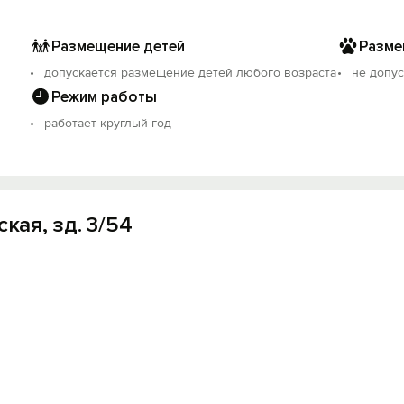
 отдых становится по-настоящему лёгким и заботливым!
Размещение детей
Разме
стровой записи: С612025014611.
допускается размещение детей любого возраста
не допус
Режим работы
работает круглый год
кая, зд. 3/54