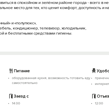
овиться в спокойном и зелёном районе города - всего в н
альное место для тех, кто ценит комфорт, доступность и
нный» и «полулюкс»,
ебель, кондиционер, телевизор, холодильник,
ой и бесплатными средствами гигиены.
(по запросу).
ытом доступе для приготовления еды.
Питание
Удобс
оборудованная кухня, возможность готовить еду
прачечн
самостоятельно
интерне
м.
Заезд с
Отъез
14:00
12:00