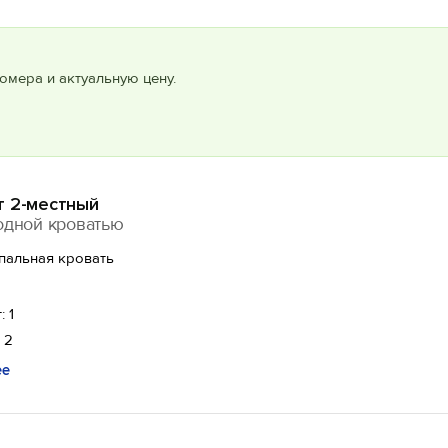
омера и актуальную цену.
т 2-местный
одной кроватью
спальная кровать
: 1
 2
ее