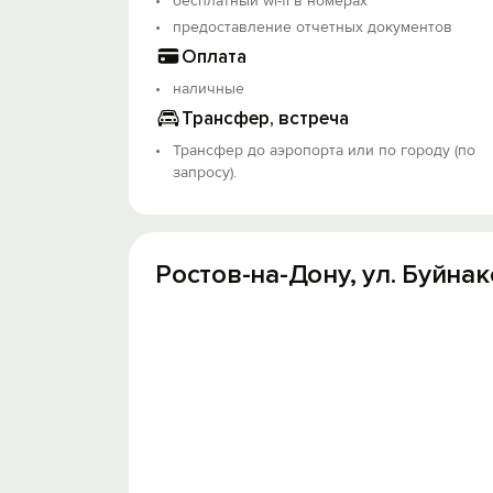
бесплатный wi-fi в номерах
Остановитесь у нас - почувствуйте, как
предоставление отчетных документов
Оплата
Объект прошёл классификацию. Номер рее
наличные
Трансфер, встреча
Трансфер до аэропорта или по городу (по
запросу).
Ростов-на-Дону, ул. Буйнакс