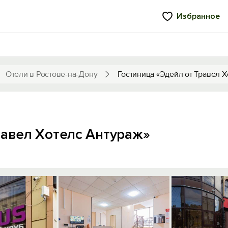
Избранное
Отели в Ростове-на-Дону
Гостиница «Эдейл от Травел Х
равел Хотелс Антураж»