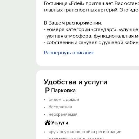
Гостиница «Edeil» приглашает Вас остан
главных транспортных артерий. Это иде
В Вашем распоряжении:
- номера категории «стандарт», «улучше
- уютная атмосфера, функциональная м
- собственный санузел с душевой кабин
Развернуть описание
Для Вашего удобства:
- Круглосуточная стойка регистрации.
- Трансфер до аэропорта или по городу 
- Заказ еды и напитков в номер.
Удобства и услуги
- Кафе и рестораны поблизости.
А также есть полноценная кухня в откр
Парковка
рядом с домом
До автовокзала - менее 1 км.
До стадиона «Олимп-2» - 1,5 км.
бесплатная
До областного онкоцентра - около 600 
неохраняемая
До театра драмы им. Горького - 1,8 км.
Услуги
До ж/д вокзала - 6 км.
круглосуточная стойка регистрации
До аэропорта «Платов» - 30,8 км.