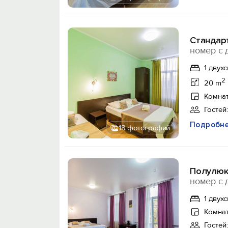
Стандар
номер с 
1 двух
2
20 m
Комнат
Гостей:
Подробн
18 фотографий
Полулюк
номер с 
1 двух
Комнат
Гостей: