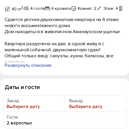
2
4 гостя
4 кровати
Комнат: 2
Этаж: 4
Б
40 m
Сдается уютная двухкомнатная квартира на 4 этаже
нового восьмиэтажного дома.
Дом находиться в живописном Аманаузском ущелье.
Квартира разделена на две, в одной живу я с
маленькой собачкой, двухкомнатную сдаю!
Общий только вход: санузлы, кухни, балконы, все
отдельно.
Развернуть описание
В квартире есть все: посуда, печь индукционная,
электрический чайник, стиральная машина.
В спальне поставлены новые буковые кровати
Даты и гости
140/200 и 120/200, а также новые матрасы и все
постельное белье.
Заезд
Выезд
Выберите дату
Выберите дату
Все в шаговой доступности: это кафе, магазины, бани,
бассейны до канатной дороги 10-15 минут шагом.
Гости
2 взрослых