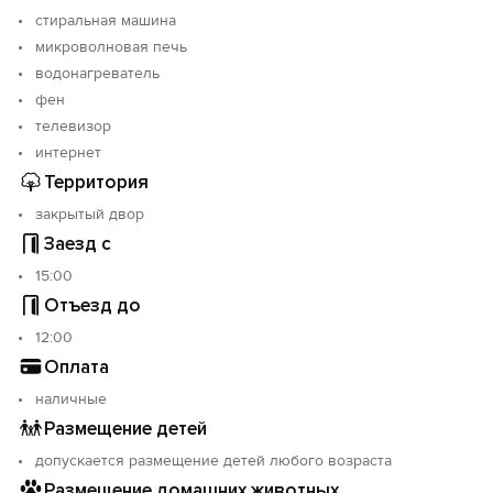
стиральная машина
микроволновая печь
водонагреватель
фен
телевизор
интернет
Территория
закрытый двор
Заезд с
15:00
Отъезд до
12:00
Оплата
наличные
Размещение детей
допускается размещение детей любого возраста
Размещение домашних животных