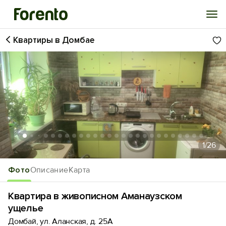
Квартиры в Домбае
Войти
Избранное
История просмотра
Добавить свой объект
1
/26
Фото
Описание
Карта
Квартира в живописном Аманаузском
ущелье
Домбай, ул. Аланская, д. 25А