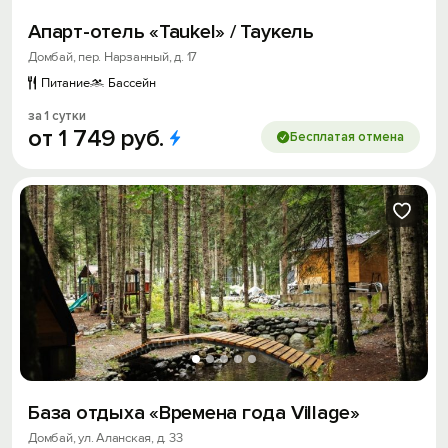
Апарт-отель «Taukel» / Таукель
Домбай, пер. Нарзанный, д. 17
Питание
Бассейн
за 1 сутки
от
1
749
руб.
Бесплатая отмена
База отдыха «Времена года Village»
Домбай, ул. Аланская, д. 33