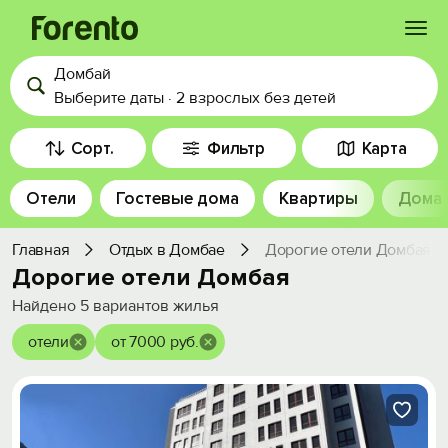
Домбай
Войти
Выберите даты
·
2 взрослых
без детей
Избранное
Сорт.
Фильтр
Карта
Отели
Гостевые дома
Квартиры
Дома
История просмотра
Главная
Отдых в Домбае
Дорогие отели Домбая
Добавить свой объект
Дорогие отели Домбая
Найдено
5
вариантов жилья
отели
от 7000 руб.