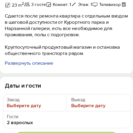
2
3 гостя
Комнат: 1
Этаж: 1
Телевизор
Ст
23 m
Сдается после ремонта квартира с отдельным входом
в шаговой доступности от Курортного парка и
Нарзанной галереи, есть все необходимое для
проживания, полы с подогревом.
Круглосуточный продуктовый магазин и остановка
общественного транспорта рядом.
Развернуть описание
Для комфортного проживания в квартире имеется
все необходимое:
Две односпальные кровати, телевизор, Wi-Fi,
полностью оборудованная кухня: плита, чайник,
Даты и гости
холодильник, вся необходимая посуда и
принадлежности. Стиральная машина, утюг, фен.
Заезд
Выезд
Чистое постельное бельё.
Выберите дату
Выберите дату
Гости
2 взрослых