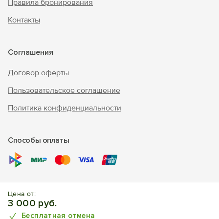
Правила бронирования
Контакты
Соглашения
Договор оферты
Пользовательское соглашение
Политика конфиденциальности
Способы оплаты
© 2017 – 2026 г. «Forento» - официальный сайт.
Все права
Цена от:
защищены, торговый знак Nº1025240.
Бронирование
3 000 руб.
отелей, квартир, домов.
Бесплатная отмена