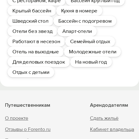
С рестораном, кафе
Бассейн круглый год
Крытый бассейн
Кухня в номере
Шведский стол
Бассейн с подогревом
Отели без звезд
Апарт-отели
Работают в несезон
Семейный отдых
Отель на выходные
Молодежные отели
Для деловых поездок
На новый год
Отдых с детьми
Путешественникам
Арендодателям
О проекте
Сдать жильё
Отзывы о Forento.ru
Кабинет владельца