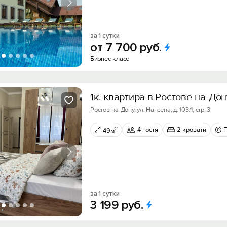
за 1 сутки
от
7
700
руб.
Бизнес-класс
1к. квартира в Ростове-на-Дон
Ростов-на-Дону, ул. Нансена, д. 103/1, стр. 3
2
4 гостя
2 кровати
49м
за 1 сутки
3
199
руб.