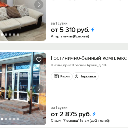
за 1 сутки
от
5
310
руб.
Апартаменты (Красный)
Гостинично-банный комплекс
Шахты, пр-кт Красной Армии, д. 136
Кухня
Парковка
за 1 сутки
от
2
875
руб.
Студия "Леопард" 1 этаж (до 2 гостей)