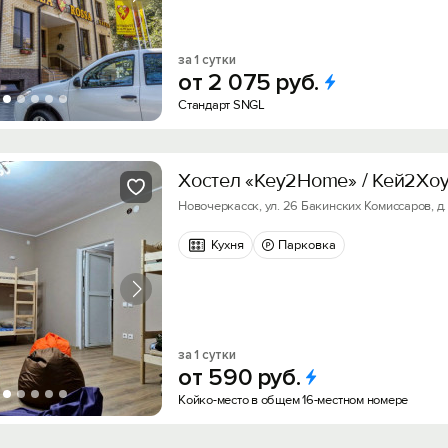
за 1 сутки
от
2
075
руб.
Стандарт SNGL
Хостел «Key2Home» / Кей2Хо
Новочеркасск, ул. 26 Бакинских Комиссаров, д. 
Кухня
Парковка
за 1 сутки
от
590
руб.
Койко-место в общем 16-местном номере