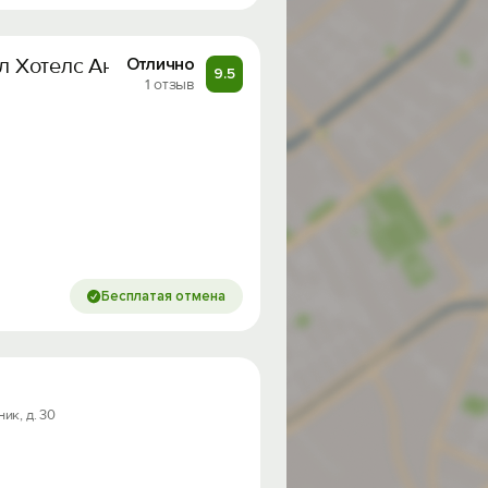
ел Хотелс Антураж
Отлично
9.5
1 отзыв
Бесплатая отмена
ик, д. 30