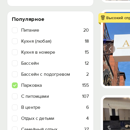
Высокий сп
Популярное
Питание
20
Кухня (любая)
18
Кухня в номере
15
Бассейн
12
Бассейн с подогревом
2
Парковка
155
C питомцами
107
В центре
6
Отдых с детьми
4
Семейный отдых
27