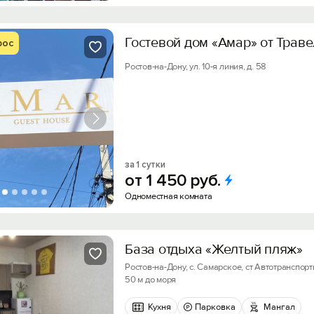
Гостевой дом «Амар» от Трав
рос
Ростов-на-Дону, ул. 10-я линия, д. 58
за 1 сутки
от
1
450
руб.
Одноместная комната
База отдыха «Желтый пляж»
Ростов-на-Дону, с. Самарское, ст Автотранспортн
50 м до моря
Кухня
Парковка
Мангал