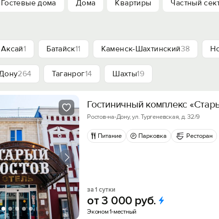
Гостевые дома
Дома
Квартиры
Частный сек
Аксай
1
Батайск
11
Каменск-Шахтинский
38
Н
-Дону
264
Таганрог
14
Шахты
19
Гостиничный комплекс «Стар
Ростов-на-Дону, ул. Тургеневская, д. 32/9
Питание
Парковка
Ресторан
за 1 сутки
от
3
000
руб.
Эконом 1-местный