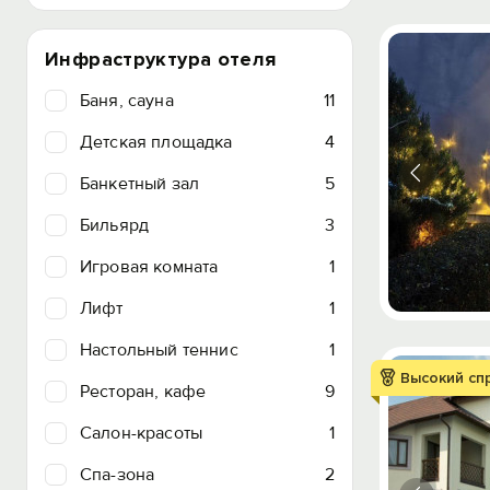
Инфраструктура отеля
Баня, сауна
11
Детская площадка
4
Банкетный зал
5
Бильярд
3
Игровая комната
1
Лифт
1
Настольный теннис
1
Высокий сп
Ресторан, кафе
9
Салон-красоты
1
Спа-зона
2