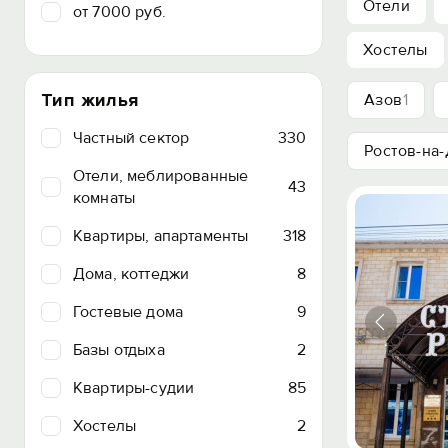
Отели
от 7000 руб.
Хостелы
Тип жилья
Азов
1
Частный сектор
330
Ростов-на
Отели, меблированные
43
комнаты
Квартиры, апартаменты
318
Дома, коттеджи
8
Гостевые дома
9
Базы отдыха
2
Квартиры-судии
85
Хостелы
2