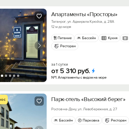
Апартаменты «Просторы»
Таганрог, ул. Адмирала Крюйса, д. 28А
12 м до моря
Питание
Бассейн
Кухня
Ресторан
за 1 сутки
от
5
310
руб.
№1. Апартаменты с видом на море
Парк-отель «Высокий берег»
рос
Ростов-на-Дону, ул. Левобережная, д. 27
Бассейн
Парковка
Ресторан