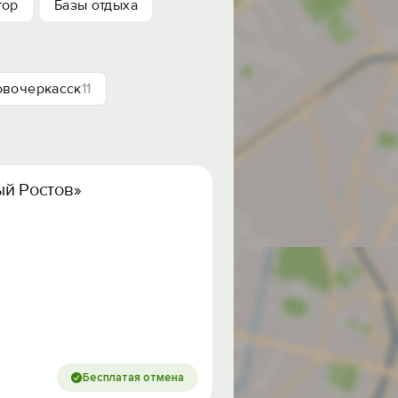
тор
Базы отдыха
овочеркасск
11
ый Ростов»
Бесплатая отмена