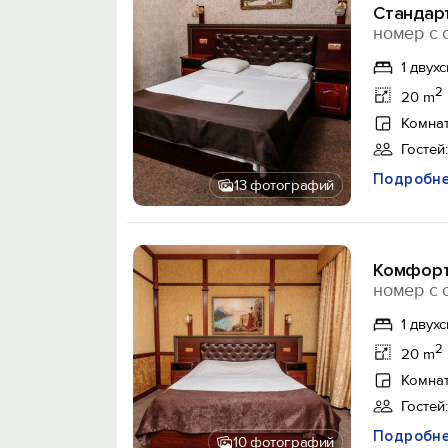
Стандар
номер с 
1 двух
2
20 m
Комнат
Гостей:
Подробн
13 фотографий
Комфорт
номер с 
1 двух
2
20 m
Комнат
Гостей:
Подробн
10 фотографий