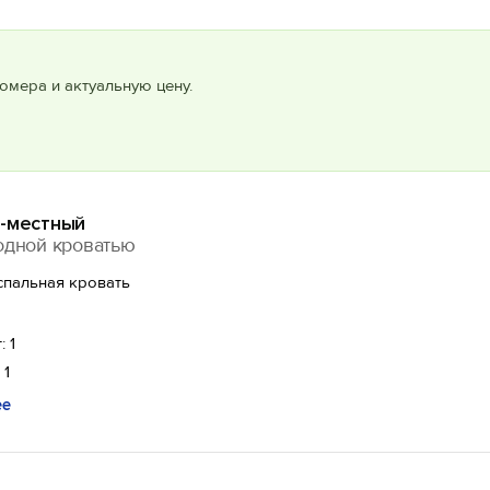
омера и актуальную цену.
1-местный
одной кроватью
спальная кровать
: 1
 1
ее