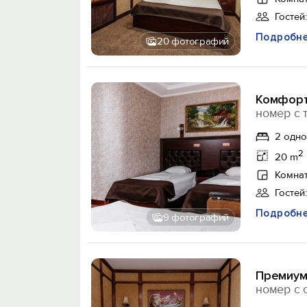
Гостей:
Подробн
20 фотографий
Комфорт
номер с 
2 одно
2
20 m
Комнат
Гостей:
Подробн
9 фотографий
Премиу
номер с 