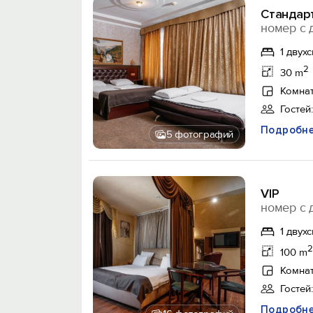
Стандар
номер с 
1 двух
2
30 m
Комнат
Гостей:
Подробн
5 фотографий
VIP
номер с 
1 двух
2
100 m
Комнат
Гостей:
Подробн