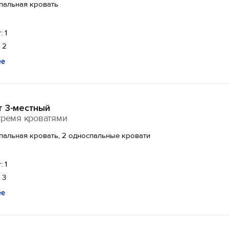
спальная кровать
: 1
 2
ее
т 3-местный
тремя кроватями
спальная кровать, 2 односпальные кровати
: 1
 3
ее