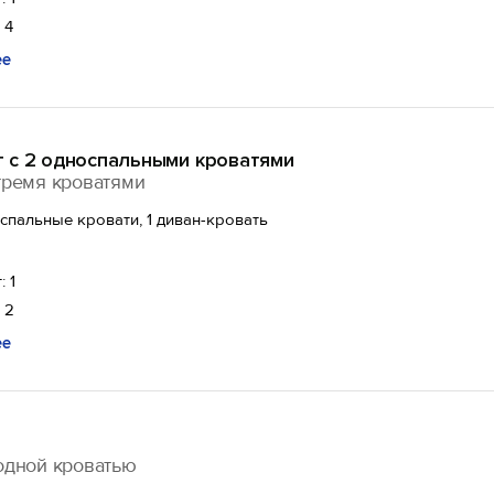
 4
ее
 с 2 односпальными кроватями
тремя кроватями
спальные кровати, 1 диван-кровать
: 1
 2
ее
м
одной кроватью