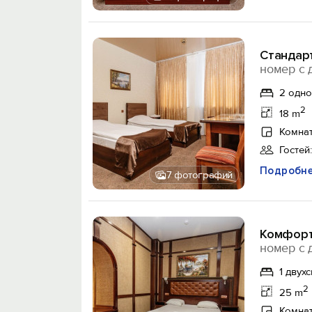
Стандар
номер с 
2 одн
2
18 m
Комнат
Гостей:
Подробн
7 фотографий
Комфорт
номер с 
1 двух
2
25 m
Комнат