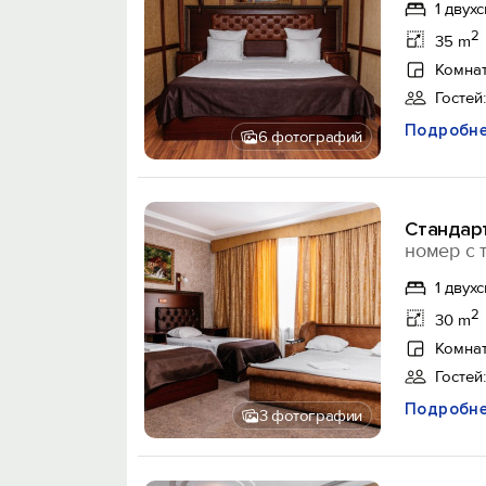
1 двух
2
35 m
Комнат
Гостей:
Подробн
6 фотографий
Стандар
номер с 
1 двух
2
30 m
Комнат
Гостей:
Подробн
3 фотографии