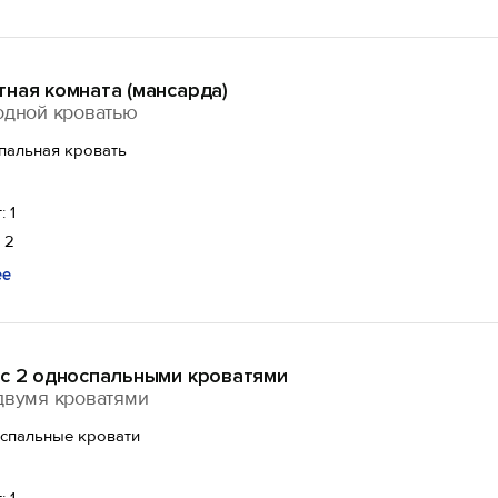
ная комната (мансарда)
одной кроватью
спальная кровать
: 1
 2
ее
 с 2 односпальными кроватями
двумя кроватями
оспальные кровати