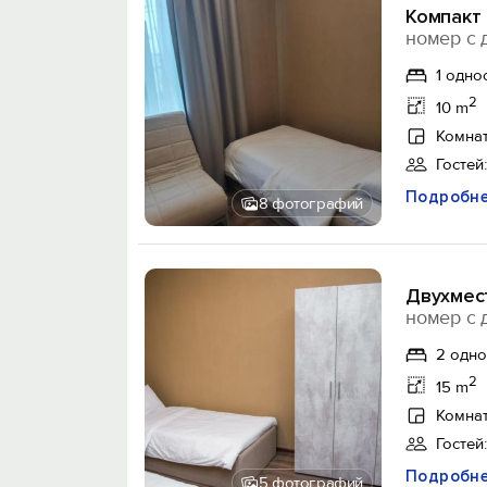
Компакт
номер с 
1 одно
2
10 m
Комнат
Гостей:
Подробн
8 фотографий
Двухмес
номер с 
2 одн
2
15 m
Комнат
Гостей:
Подробн
5 фотографий