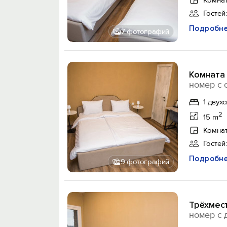
Комнат
Гостей:
Подробн
7 фотографий
Комната
номер с 
1 двух
2
15 m
Комнат
Гостей:
Подробн
9 фотографий
Трёхмест
номер с 