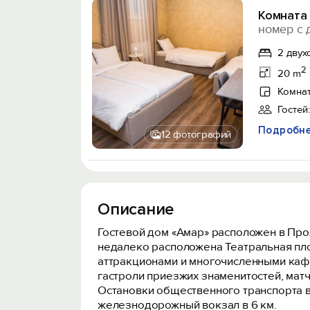
Комната 
номер с 
2 двух
2
20 m
Комнат
Гостей:
Подробн
12 фотографий
Описание
Гостевой дом «Амар» расположен в Прол
недалеко расположена Театральная пл
аттракционами и многочисленными кафе
гастроли приезжих знаменитостей, матч
Остановки общественного транспорта в 
железнодорожный вокзал в 6 км.