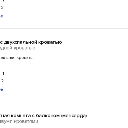
: 1
 2
ее
 с двухспальной кроватью
одной кроватью
спальная кровать
: 1
 2
ее
ная комната с балконом (мансарда)
двумя кроватями