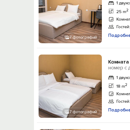
1 двух
2
25 m
Комнат
Гостей:
Подробн
7 фотографий
Комната 
номер с 
1 двух
2
18 m
Комнат
Гостей:
Подробн
7 фотографий