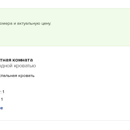
омера и актуальную цену.
тная комната
одной кроватью
спальная кровать
: 1
 1
ее