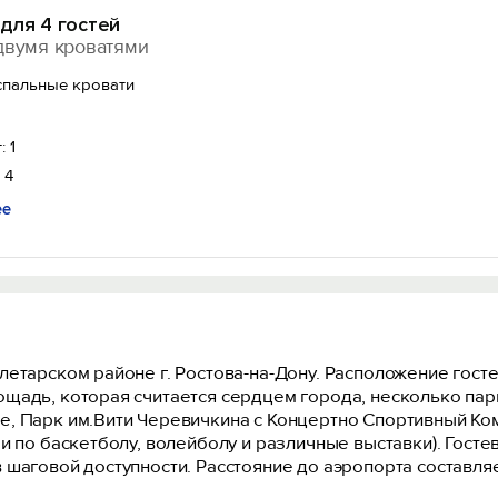
для 4 гостей
двумя кроватями
спальные кровати
: 1
 4
ее
етарском районе г. Ростова-на-Дону. Расположение госте
ощадь, которая считается сердцем города, несколько па
, Парк им.Вити Черевичкина с Концертно Спортивный Ком
и по баскетболу, волейболу и различные выставки). Гост
шаговой доступности. Расстояние до аэропорта составляе