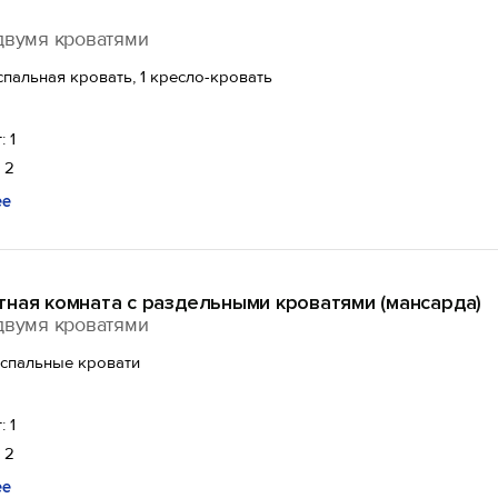
двумя кроватями
спальная кровать, 1 кресло-кровать
: 1
 2
ее
тная комната с раздельными кроватями (мансарда)
двумя кроватями
оспальные кровати
: 1
 2
ее