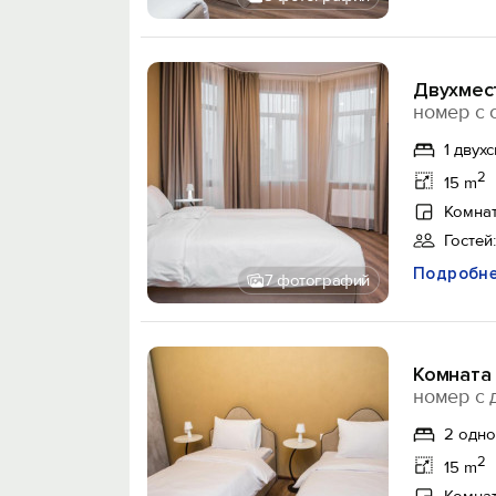
Двухмест
номер с 
1 двух
2
15 m
Комнат
Гостей:
Подробн
7 фотографий
Комната
номер с 
2 одн
2
15 m