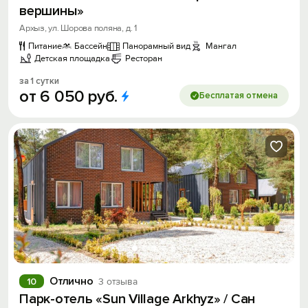
вершины»
Архыз, ул. Шорова поляна, д. 1
Питание
Бассейн
Панорамный вид
Мангал
Детская площадка
Ресторан
за 1 сутки
от
6
050
руб.
Бесплатая отмена
Отлично
10
3 отзыва
Парк-отель «Sun Village Arkhyz» / Сан