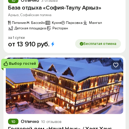
Отлично
10
3 отзыва
База отдыха «София-Таулу Архыз»
Архыз, Софийская поляна
Питание
Бассейн
Кухня
Парковка
Мангал
Детская площадка
Ресторан
за 1 сутки
от
13
910
руб.
Бесплатая отмена
Выбор гостей
Отлично
10
10 отзывов