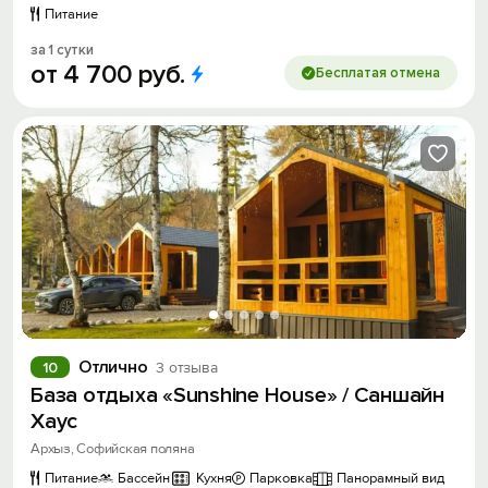
Питание
за 1 сутки
от
4
700
руб.
Бесплатая отмена
Отлично
10
3 отзыва
База отдыха «Sunshine House» / Саншайн
Хаус
Архыз, Софийская поляна
Питание
Бассейн
Кухня
Парковка
Панорамный вид