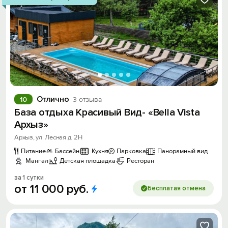
Отлично
10
3 отзыва
База отдыха Красивый Вид- «Bella Vista
Архыз»
Архыз, ул. Лесная д. 2Н
Питание
Бассейн
Кухня
Парковка
Панорамный вид
Мангал
Детская площадка
Ресторан
за 1 сутки
от
11
000
руб.
Бесплатая отмена