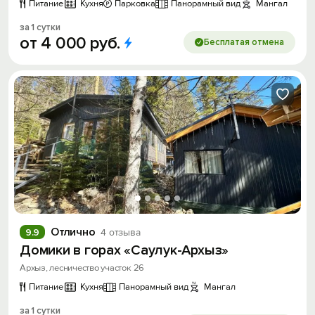
Питание
Кухня
Парковка
Панорамный вид
Мангал
за 1 сутки
от
4
000
руб.
Бесплатая отмена
Отлично
9.9
4 отзыва
Домики в горах «Саулук-Архыз»
Архыз, лесничество участок 26
Питание
Кухня
Панорамный вид
Мангал
за 1 сутки