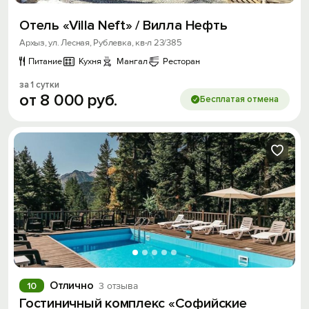
Отель «Villa Neft» / Вилла Нефть
Архыз, ул. Лесная, Рублевка, кв-л 23/385
Питание
Кухня
Мангал
Ресторан
за 1 сутки
от
8
000
руб.
Бесплатая отмена
Отлично
10
3 отзыва
Гостиничный комплекс «Софийские