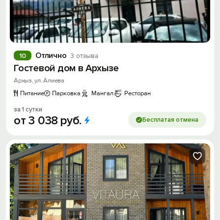
Отлично
10
3 отзыва
Гостевой дом в Архызе
Архыз, ул. Алиева
Питание
Парковка
Мангал
Ресторан
за 1 сутки
от
3
038
руб.
Бесплатая отмена