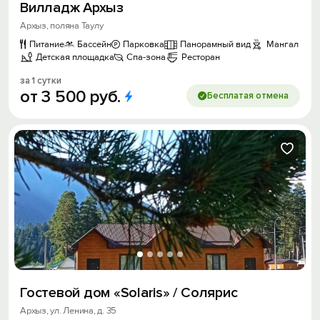
Вилладж Архыз
Архыз, поляна Таулу
Питание
Бассейн
Парковка
Панорамный вид
Мангал
Детская площадка
Спа-зона
Ресторан
за 1 сутки
от
3
500
руб.
Бесплатая отмена
Гостевой дом «Solaris» / Солярис
Архыз, ул. Ленина, д. 35