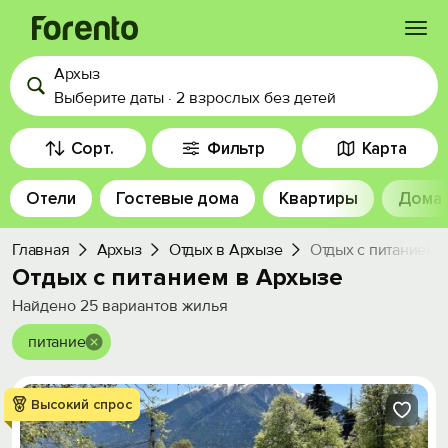
Архыз
Войти
Выберите даты
·
2 взрослых
без детей
Избранное
Сорт.
Фильтр
Карта
Отели
Гостевые дома
Квартиры
Дома
История просмотра
Главная
Архыз
Отдых в Архызе
Отдых с питанием
Добавить свой объект
Отдых с питанием в Архызе
Найдено
25
вариантов жилья
питание
Высокий спрос