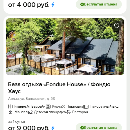
от
4
000
руб.
Бесплатая отмена
База отдыха «Fondue House» / Фондю
Хаус
Архыз, ул. Банковская, д. 53
Питание
Бассейн
Кухня
Парковка
Панорамный вид
Мангал
Детская площадка
Ресторан
за 1 сутки
от
9
000
руб.
Бесплатая отмена