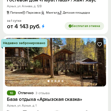
Гостевой дом «Hayat Haus» / Хаят Хаус
Архыз, ул. Алиева, д. 12В
Питание
Парковка
Мангал
Детская площадка
за 1 сутки
от
4
143
руб.
Бесплатая отмена
Недавно забронировано
Отлично
10
3 отзыва
База отдыха «Архызская сказка»
Архыз, ул. Архыз, д. 1