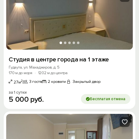
Студия в центре города на 1 этаже
Гудаута, ул. Махаджиров, д. 5
170 м до моря
·
1202 м до центра
2
3 гостя
2 кровати
Закрытый двор
27м
за 1 сутки
5
000
руб.
Бесплатая отмена