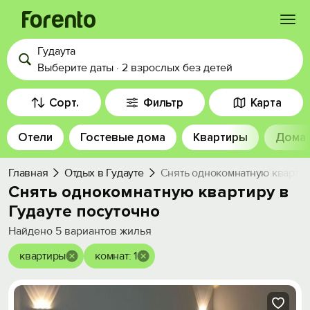
Гудаута
Войти
Выберите даты
·
2 взрослых
без детей
Избранное
Сорт.
Фильтр
Карта
Отели
Гостевые дома
Квартиры
Дома
История просмотра
Главная
Отдых в Гудауте
Снять однокомнатную квартир
Добавить свой объект
Снять однокомнатную квартиру в
Гудауте посуточно
Найдено
5
вариантов жилья
квартиры
комнат: 1