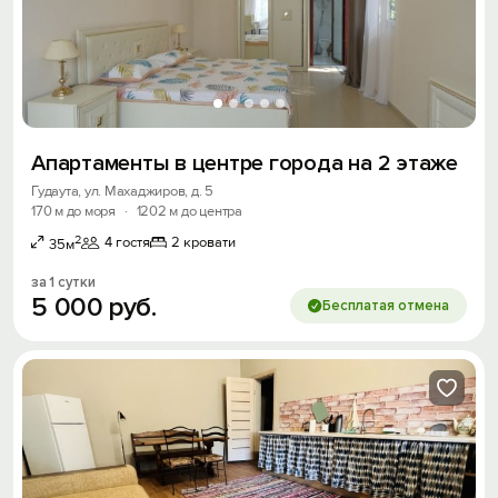
Апартаменты в центре города на 2 этаже
Гудаута, ул. Махаджиров, д. 5
170 м до моря
·
1202 м до центра
2
4 гостя
2 кровати
35м
за 1 сутки
5
000
руб.
Бесплатая отмена