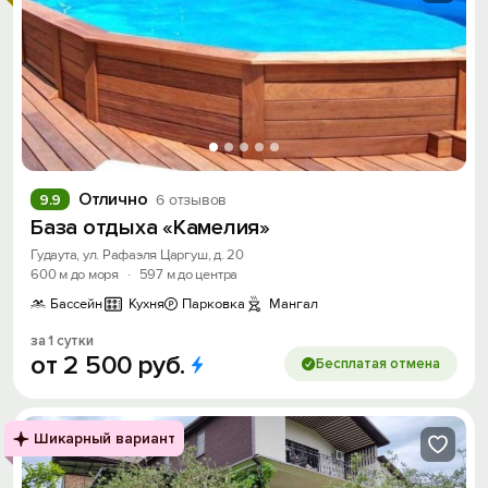
Отлично
9.9
6 отзывов
База отдыха «Камелия»
Гудаута, ул. Рафаэля Царгуш, д. 20
600 м до моря
·
597 м до центра
Бассейн
Кухня
Парковка
Мангал
за 1 сутки
от
2
500
руб.
Бесплатая отмена
Шикарный вариант