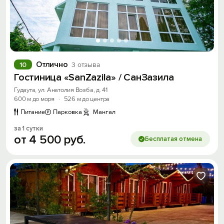
Отлично
10
3 отзыва
Гостиница «SanZazila» / СанЗазила
Гудаута, ул. Анатолия Возба, д. 41
600 м до моря
·
526 м до центра
Питание
Парковка
Мангал
за 1 сутки
от
4
500
руб.
Бесплатая отмена