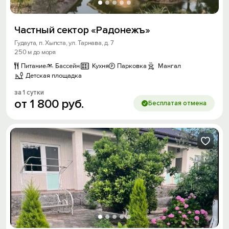
Частный сектор «Радонежъ»
Гудаута, п. Хыпста, ул. Тарнава, д. 7
250 м до моря
Питание
Бассейн
Кухня
Парковка
Мангал
Детская площадка
за 1 сутки
от
1
800
руб.
Бесплатая отмена