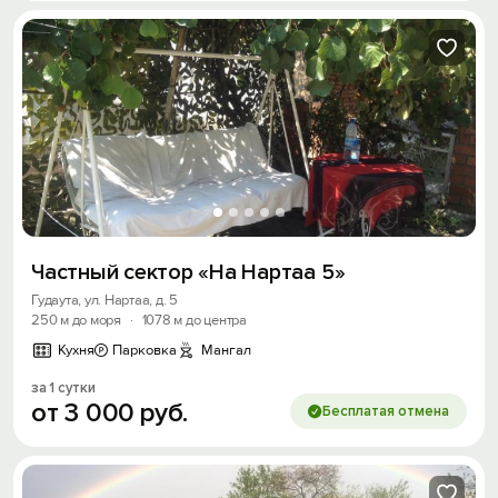
Частный сектор «На Нартаа 5»
Гудаута, ул. Нартаа, д. 5
250 м до моря
·
1078 м до центра
Кухня
Парковка
Мангал
за 1 сутки
от
3
000
руб.
Бесплатая отмена