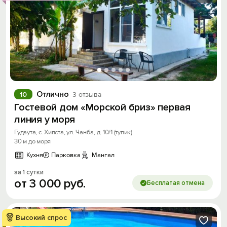
Отлично
10
3 отзыва
Гостевой дом «Морской бриз» первая
линия у моря
Гудаута, с. Хипста, ул. Чанба, д. 10/1 (тупик)
30 м до моря
Кухня
Парковка
Мангал
за 1 сутки
от
3
000
руб.
Бесплатая отмена
Высокий спрос