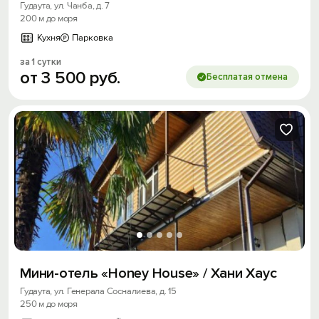
Гудаута, ул. Чанба, д. 7
200 м до моря
Кухня
Парковка
за 1 сутки
от
3
500
руб.
Бесплатая отмена
Мини-отель «Honey House» / Хани Хаус
Гудаута, ул. Генерала Сосналиева, д. 15
250 м до моря