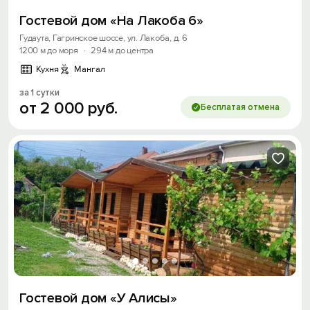
Гостевой дом «На Лакоба 6»
Гудаута, Гагринское шоссе, ул. Лакоба, д. 6
1200 м до моря
·
294 м до центра
Кухня
Мангал
за 1 сутки
от
2
000
руб.
Бесплатая отмена
Гостевой дом «У Алисы»