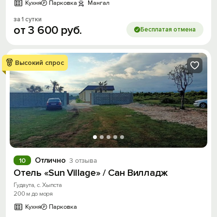
Кухня
Парковка
Мангал
за 1 сутки
от
3
600
руб.
Бесплатая отмена
Высокий спрос
Отлично
10
3 отзыва
Отель «Sun Village» / Сан Вилладж
Гудаута, с. Хыпста
200 м до моря
Кухня
Парковка