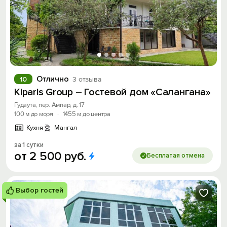
Отлично
10
3 отзыва
Kiparis Group – Гостевой дом «Салангана»
Гудаута, пер. Ампар, д. 17
100 м до моря
·
1455 м до центра
Кухня
Мангал
за 1 сутки
от
2
500
руб.
Бесплатая отмена
Выбор гостей