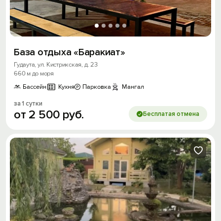
База отдыха «Баракиат»
Гудаута, ул. Кистрикская, д. 23
660 м до моря
Бассейн
Кухня
Парковка
Мангал
за 1 сутки
от
2
500
руб.
Бесплатая отмена