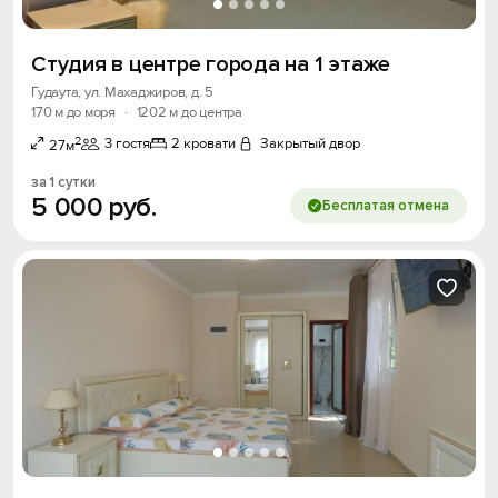
Студия в центре города на 1 этаже
Гудаута, ул. Махаджиров, д. 5
170 м до моря
·
1202 м до центра
2
3 гостя
2 кровати
Закрытый двор
27м
за 1 сутки
5
000
руб.
Бесплатая отмена