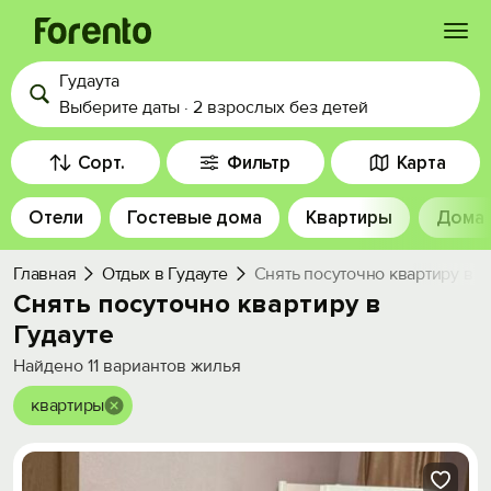
Гудаута
Войти
Выберите даты
·
2 взрослых
без детей
Избранное
Сорт.
Фильтр
Карта
Отели
Гостевые дома
Квартиры
Дома
История просмотра
Главная
Отдых в Гудауте
Снять посуточно квартиру в Г
Добавить свой объект
Снять посуточно квартиру в
Гудауте
Найдено
11
вариантов жилья
квартиры