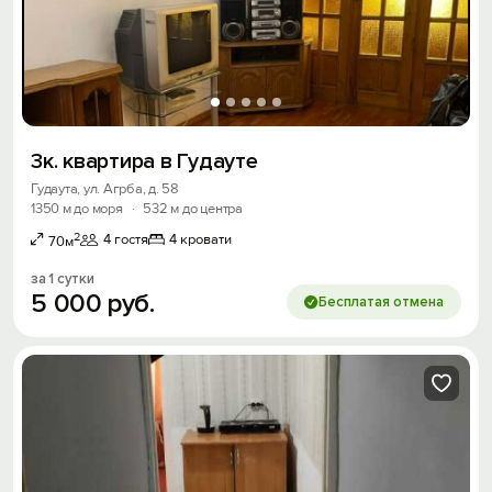
3к. квартира в Гудауте
Гудаута, ул. Агрба, д. 58
1350 м до моря
·
532 м до центра
2
4 гостя
4 кровати
70м
за 1 сутки
5
000
руб.
Бесплатая отмена