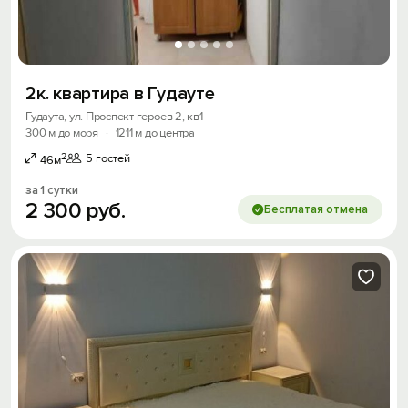
2к. квартира в Гудауте
Гудаута, ул. Проспект героев 2, кв1
300 м до моря
·
1211 м до центра
2
5 гостей
46м
за 1 сутки
2
300
руб.
Бесплатая отмена