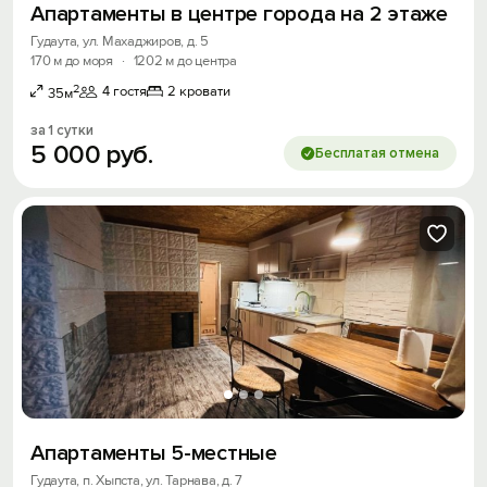
Апартаменты в центре города на 2 этаже
Гудаута, ул. Махаджиров, д. 5
170 м до моря
·
1202 м до центра
2
4 гостя
2 кровати
35м
за 1 сутки
5
000
руб.
Бесплатая отмена
Апартаменты 5-местные
Гудаута, п. Хыпста, ул. Тарнава, д. 7