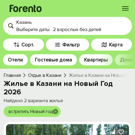
Казань
Войти
Выберите даты
·
2 взрослых
без детей
Избранное
Сорт.
Фильтр
Карта
Отели
Гостевые дома
Квартиры
Дома
История просмотра
Главная
Отдых в Казани
Жилье в Казани на Новый Год
Добавить свой объект
Жилье в Казани на Новый Год
2026
Найдено
2
варианта жилья
встретить Новый год