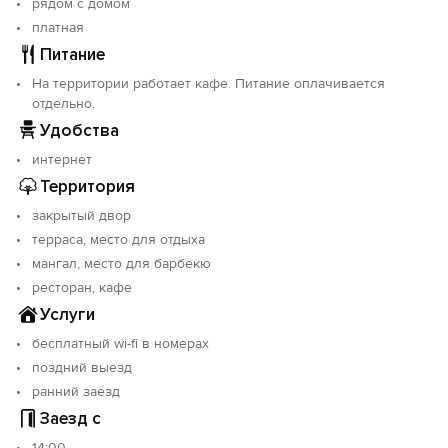
рядом с домом
лагман, салаты, супы и блюда на гриле.
платная
Питание
На территории работает кафе. Питание оплачивается
отдельно.
Удобства
интернет
Территория
закрытый двор
терраса, место для отдыха
мангал, место для барбекю
ресторан, кафе
Услуги
бесплатный wi-fi в номерах
поздний выезд
ранний заезд
Заезд с
14:00