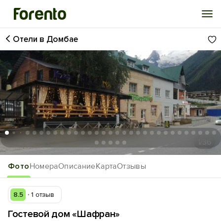
Отели в Домбае
Войти
Избранное
История просмотра
Добавить свой объект
1
/36
Фото
Номера
Описание
Карта
Отзывы
8.5
1 отзыв
Гостевой дом «Шафран»