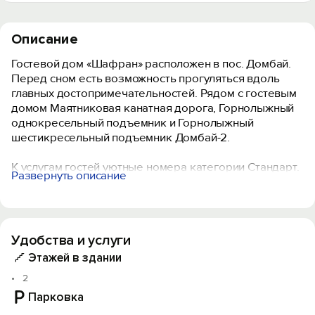
Описание
Гостевой дом «Шафран» расположен в пос. Домбай.
Перед сном есть возможность прогуляться вдоль
главных достопримечательностей. Рядом с гостевым
домом Маятниковая канатная дорога, Горнолыжный
однокресельный подъемник и Горнолыжный
шестикресельный подъемник Домбай-2.
К услугам гостей уютные номера категории Стандарт.
Развернуть описание
В номерах есть телевизор, шкаф, отопление, санузел
с душем, фен, туалетно-косметические
принадлежности, полотенца и постельное бельё.
Удобства и услуги
На территории есть мангальная зона с крытой
террасой, игровая площадка с батутом для детей,
Этажей в здании
площадка для пикника и барбекю.
2
Парковка
Рядом находятся кафе: в «Шафране» можно
попробовать шашлык, манты, стейки, люля-кебаб,