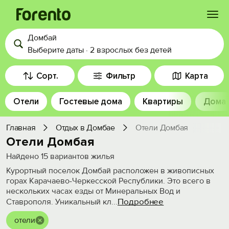
Домбай
Войти
Выберите даты
·
2 взрослых
без детей
Избранное
Сорт.
Фильтр
Карта
Отели
Гостевые дома
Квартиры
Дома
История просмотра
Главная
Отдых в Домбае
Отели Домбая
Добавить свой объект
Отели Домбая
Найдено
15
вариантов жилья
Курортный поселок Домбай расположен в живописных
горах Карачаево-Черкесской Республики. Это всего в
нескольких часах езды от Минеральных Вод и
Подробнее
Ставрополя. Уникальный кл
...
отели