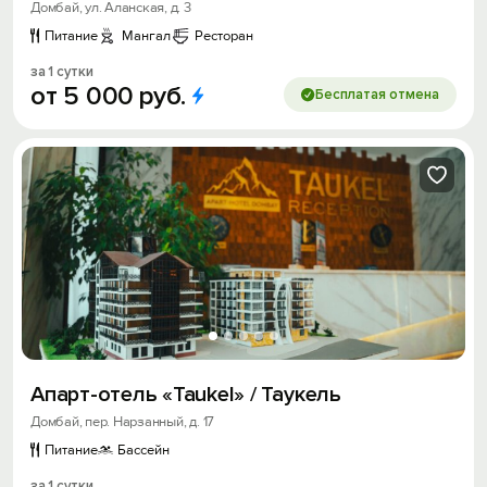
Домбай, ул. Аланская, д. 3
Питание
Мангал
Ресторан
за 1 сутки
от
5
000
руб.
Бесплатая отмена
Апарт-отель «Taukel» / Таукель
Домбай, пер. Нарзанный, д. 17
Питание
Бассейн
за 1 сутки