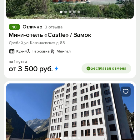
Отлично
10
3 отзыва
Мини-отель «Castle» / Замок
Домбай, ул. Карачаевская д. 88
Кухня
Парковка
Мангал
за 1 сутки
от
3
500
руб.
Бесплатая отмена