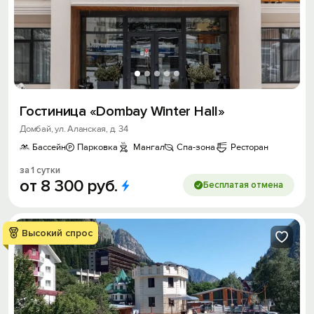
Гостиница «Dombay Winter Hall»
Домбай, ул. Аланская, д. 34
Бассейн
Парковка
Мангал
Спа-зона
Ресторан
за 1 сутки
от
8
300
руб.
Бесплатая отмена
Высокий спрос