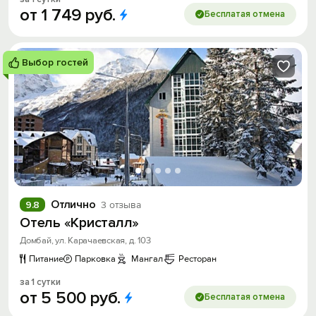
от
1
749
руб.
Бесплатая отмена
Выбор гостей
Отлично
9.8
3 отзыва
Отель «Кристалл»
Домбай, ул. Карачаевская, д. 103
Питание
Парковка
Мангал
Ресторан
за 1 сутки
от
5
500
руб.
Бесплатая отмена