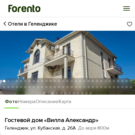
Отели в Геленджике
Войти
Избранное
История просмотра
Добавить свой объект
1
/74
Фото
Номера
Описание
Карта
Гостевой дом «Вилла Александр»
Геленджик, ул. Кубанская, д. 26А
До моря 800м