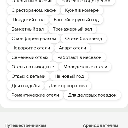
Открытый бассейн
Бассейн с подогревом
С рестораном, кафе
Кухня в номере
Шведский стол
Бассейн круглый год
Банкетный зал
Тренажерный зал
С конференц-залом
Отели без звезд
Недорогие отели
Апарт-отели
Семейный отдых
Работают в несезон
Отель на выходные
Молодежные отели
Отдых с детьми
На новый год
Для свадьбы
Для корпоратива
Романтические отели
Для деловых поездок
Путешественникам
Арендодателям