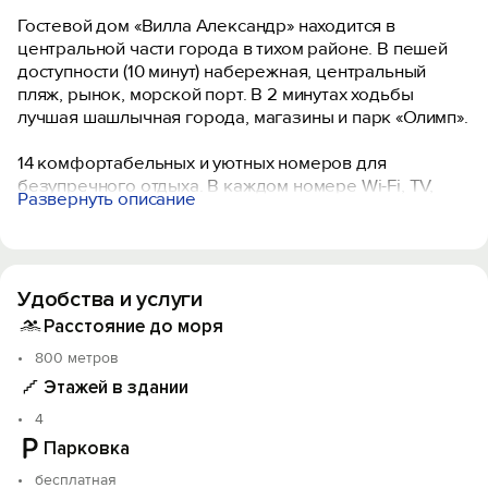
Гостевой дом «Вилла Александр» находится в
центральной части города в тихом районе. В пешей
доступности (10 минут) набережная, центральный
пляж, рынок, морской порт. В 2 минутах ходьбы
лучшая шашлычная города, магазины и парк «Олимп».
14 комфортабельных и уютных номеров для
безупречного отдыха. В каждом номере Wi-Fi, TV,
Развернуть описание
холодильник, сплит-система, мини-бар (доп. услуга),
ванная комната, фен, косметические
принадлежности, полотенца, пляжные полотенца Из
наших номеров открывается потрясающий вид на
Удобства и услуги
море, горы и закаты. Наши номера свободные от
курения, зона для курения находится на территории
Расстояние до моря
отеля.
800 метров
Этажей в здании
На территории имеется открытый подогреваемый
бассейн, детский бассейн, кухонная зона
4
оборудованная всем для приготовления пищи, лаунж
Парковка
зона с барбекю, бесплатная парковка, детский батут,
бесплатная
мини-бар и кофемашина. Наш консьерж 24/7 будет