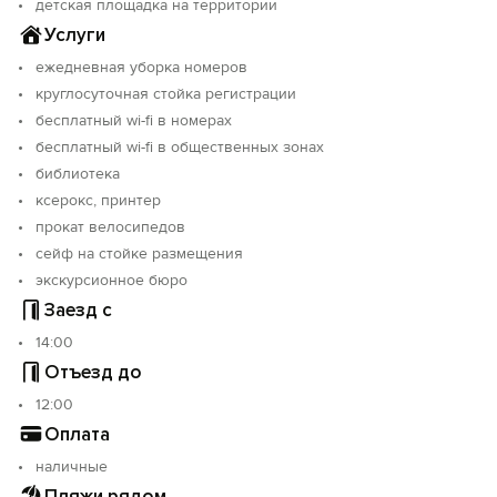
детская площадка на территории
электронных сигарет. Курение только в специальном
месте на территории отеля.
Услуги
ежедневная уборка номеров
круглосуточная стойка регистрации
бесплатный wi-fi в номерах
бесплатный wi-fi в общественных зонах
библиотека
ксерокс, принтер
прокат велосипедов
сейф на стойке размещения
экскурсионное бюро
Заезд с
14:00
Отъезд до
12:00
Оплата
наличные
Пляжи рядом