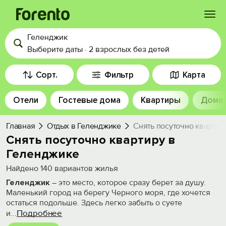
Геленджик
Войти
Выберите даты
·
2 взрослых
без детей
Избранное
Сорт.
Фильтр
Карта
Отели
Гостевые дома
Квартиры
Дома
История просмотра
Главная
Отдых в Геленджике
Снять посуточно квартир
Добавить свой объект
Снять посуточно квартиру в
Геленджике
Найдено
140
вариантов жилья
Геленджик
– это место, которое сразу берет за душу.
Маленький город на берегу Черного моря, где хочется
остаться подольше. Здесь легко забыть о суете
Подробнее
и
...