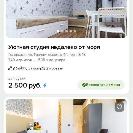
Уютная студия недалеко от моря
Геленджик, ул. Туристическая, д. 4Г, корп. 3/46
740 м до моря
·
1535 м до центра
2
3 гостя
2 кровати
62м
за 1 сутки
2
500
руб.
Бесплатая отмена