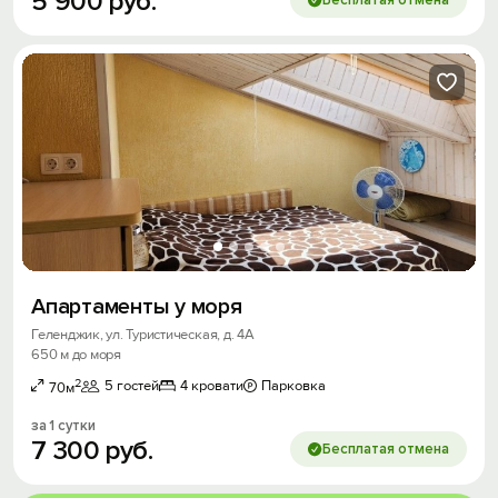
5
900
руб.
Бесплатая отмена
Апартаменты у моря
Геленджик, ул. Туристическая, д. 4А
650 м до моря
2
5 гостей
4 кровати
Парковка
70м
за 1 сутки
7
300
руб.
Бесплатая отмена