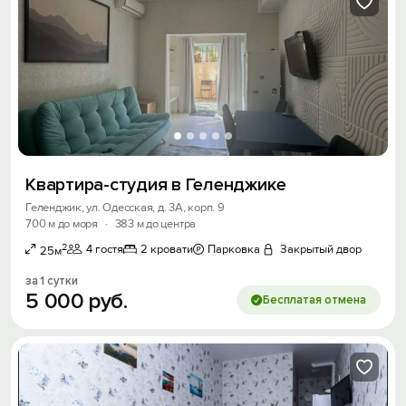
Квартира-студия в Геленджике
Геленджик, ул. Одесская, д. 3А, корп. 9
700 м до моря
·
383 м до центра
2
4 гостя
2 кровати
Парковка
Закрытый двор
25м
за 1 сутки
5
000
руб.
Бесплатая отмена