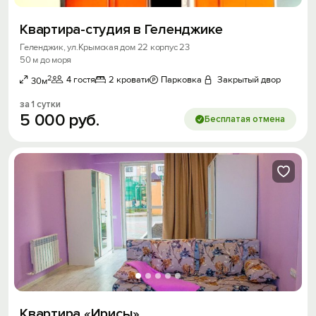
Квартира-студия в Геленджике
Геленджик, ул.Крымская дом 22 корпус 23
50 м до моря
2
4 гостя
2 кровати
Парковка
Закрытый двор
30м
за 1 сутки
5
000
руб.
Бесплатая отмена
Квартира «Ирисы»