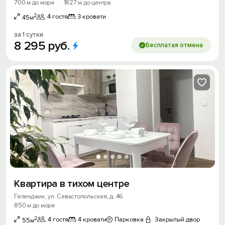
700 м до моря
·
1827 м до центра
2
4 гостя
3 кровати
45м
за 1 сутки
8
295
руб.
Бесплатая отмена
Квартира в тихом центре
Геленджик, ул. Севастопольская, д. 46
850 м до моря
2
4 гостя
4 кровати
Парковка
Закрытый двор
55м