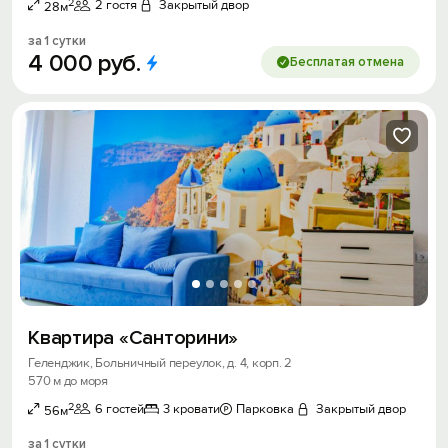
2
2 гостя
Закрытый двор
28м
за 1 сутки
4
000
руб.
Бесплатая отмена
Квартира «Санторини»
Геленджик, Больничный переулок, д. 4, корп. 2
570 м до моря
2
6 гостей
3 кровати
Парковка
Закрытый двор
56м
за 1 сутки