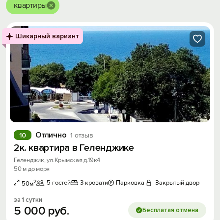
квартиры
Шикарный вариант
Отлично
10
1 отзыв
2к. квартира в Геленджике
Геленджик, ул.Крымская д.19к4
50 м до моря
2
5 гостей
3 кровати
Парковка
Закрытый двор
50м
за 1 сутки
5
000
руб.
Бесплатая отмена