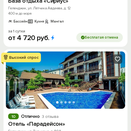
База отдыха «Сириус»
Геленджик, ул. Лётчика Авдеева, д. 12
400 м до моря
Бассейн
Кухня
Мангал
за 1 сутки
от
4
720
руб.
Бесплатая отмена
Высокий спрос
Отлично
10
3 отзыва
Отель «Парадейсон»