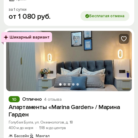
за 1 сутки
от
1
080
руб.
Бесплатая отмена
Шикарный вариант
Отлично
10
4 отзыва
Апартаменты «Marina Garden» / Марина
Гарден
Голубая Бухта, ул. Океанологов, д. 18
400 м до моря
·
518 м до центра
Бассейн
Мангал