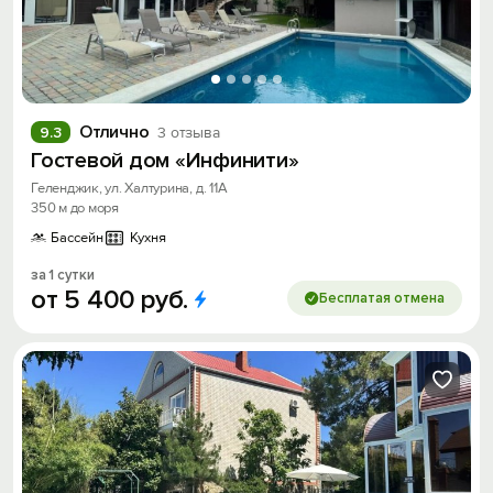
Отлично
9.3
3 отзыва
Гостевой дом «Инфинити»
Геленджик, ул. Халтурина, д. 11А
350 м до моря
Бассейн
Кухня
за 1 сутки
от
5
400
руб.
Бесплатая отмена