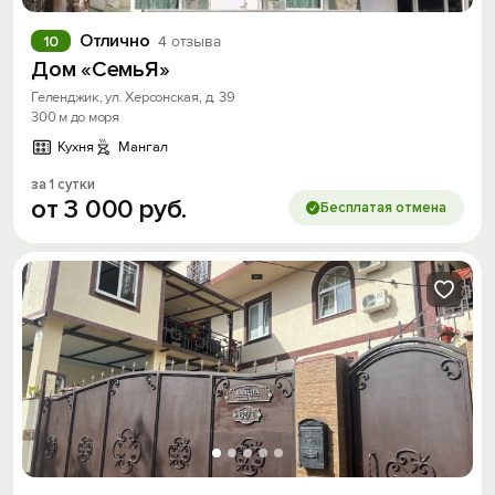
Отлично
10
4 отзыва
Дом «СемьЯ»
Геленджик, ул. Херсонская, д. 39
300 м до моря
Кухня
Мангал
за 1 сутки
от
3
000
руб.
Бесплатая отмена