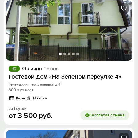
Отлично
10
1 отзыв
Гостевой дом «На Зеленом переулке 4»
Геленджик, пер. Зеленый, д. 4
800 м до моря
Кухня
Мангал
за 1 сутки
от
3
500
руб.
Бесплатая отмена