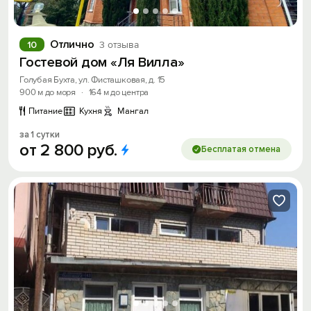
Отлично
10
3 отзыва
Гостевой дом «Ля Вилла»
Голубая Бухта, ул. Фисташковая, д. 15
900 м до моря
·
164 м до центра
Питание
Кухня
Мангал
за 1 сутки
от
2
800
руб.
Бесплатая отмена