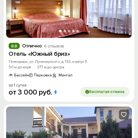
Отлично
8.8
6 отзывов
Отель «Южный бриз»
Геленджик, ул. Луначарского, д. 133, корпус 5
50 м до моря
·
377 м до центра
Бассейн
Парковка
Мангал
за 1 сутки
от
3
000
руб.
Бесплатая отмена