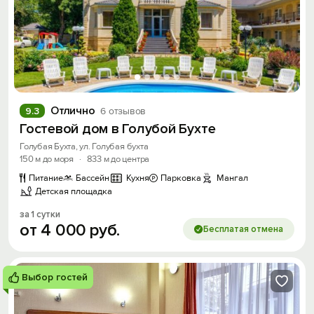
Отлично
9.3
6 отзывов
Гостевой дом в Голубой Бухте
Голубая Бухта, ул. Голубая бухта
150 м до моря
·
833 м до центра
Питание
Бассейн
Кухня
Парковка
Мангал
Детская площадка
за 1 сутки
от
4
000
руб.
Бесплатая отмена
Выбор гостей