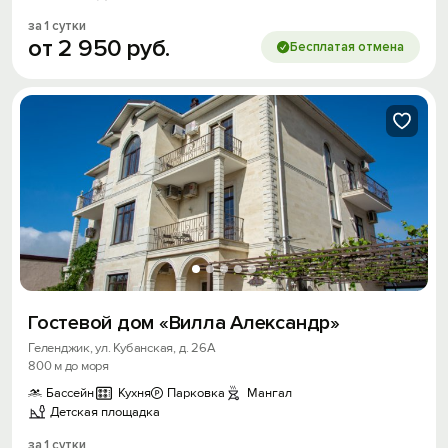
за 1 сутки
от
2
950
руб.
Бесплатая отмена
Гостевой дом «Вилла Александр»
Геленджик, ул. Кубанская, д. 26А
800 м до моря
Бассейн
Кухня
Парковка
Мангал
Детская площадка
за 1 сутки