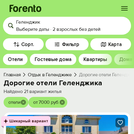
Геленджик
Войти
Выберите даты
·
2 взрослых
без детей
Избранное
Сорт.
Фильтр
Карта
Отели
Гостевые дома
Квартиры
Дома
История просмотра
Главная
Отдых в Геленджике
Дорогие отели Геленджи
Добавить свой объект
Дорогие отели Геленджика
Найдено
21
вариант жилья
отели
от 7000 руб.
Шикарный вариант