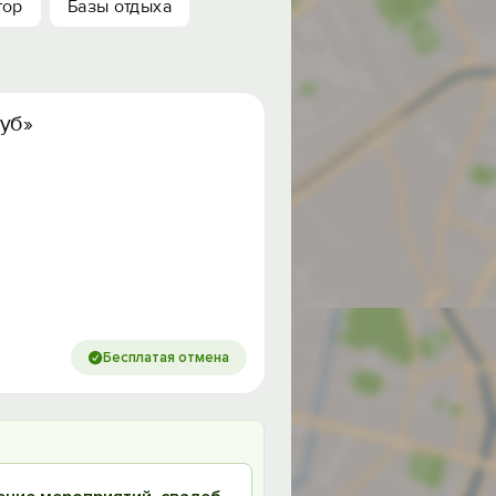
тор
Базы отдыха
уб»
Бесплатая отмена