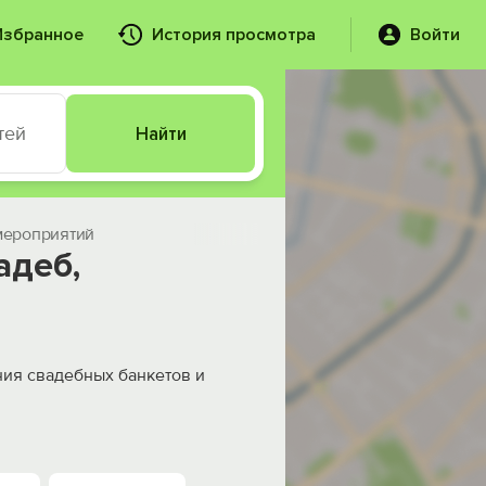
Избранное
История просмотра
Войти
тей
Найти
 мероприятий
адеб,
ния свадебных банкетов и