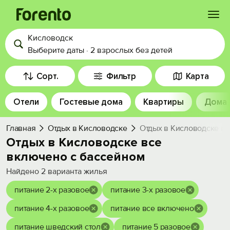
Кисловодск
Войти
Выберите даты
·
2 взрослых
без детей
Избранное
Сорт.
Фильтр
Карта
Отели
Гостевые дома
Квартиры
Дома
История просмотра
Главная
Отдых в Кисловодске
Отдых в Кисловодске вс
Добавить свой объект
Отдых в Кисловодске все
включено с бассейном
Найдено
2
варианта жилья
питание 2-х разовое
питание 3-х разовое
питание 4-х разовое
питание все включено
питание шведский стол
питание 5 разовое