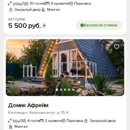
2
10 гостей
9 кроватей
Парковка
200м
Закрытый двор
Мангал
за 1 сутки
5
500
руб.
Бесплатая отмена
Домик Афрейм
Кисловодск, Хасановская ул., д. 35 А
2
4 гостя
2 кровати
Парковка
Закрытый двор
50м
Мангал