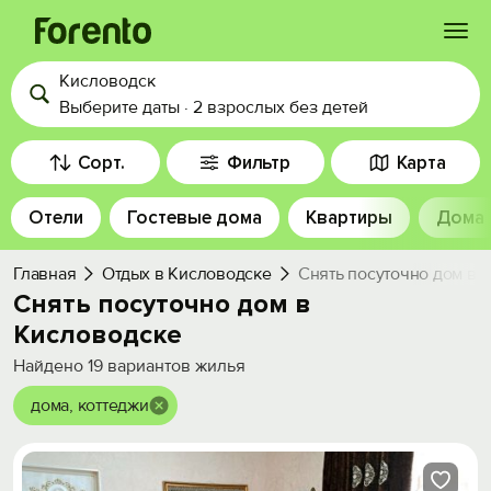
Кисловодск
Войти
Выберите даты
·
2 взрослых
без детей
Избранное
Сорт.
Фильтр
Карта
Отели
Гостевые дома
Квартиры
Дома
История просмотра
Главная
Отдых в Кисловодске
Снять посуточно дом в 
Добавить свой объект
Снять посуточно дом в
Кисловодске
Найдено
19
вариантов жилья
дома, коттеджи