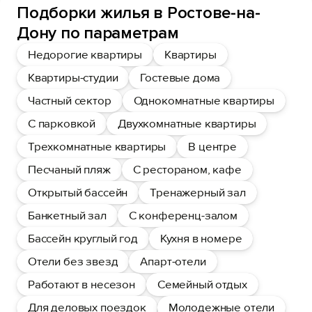
Подборки жилья в Ростове-на-
Дону по параметрам
Недорогие квартиры
Квартиры
Квартиры-студии
Гостевые дома
Частный сектор
Однокомнатные квартиры
С парковкой
Двухкомнатные квартиры
Трехкомнатные квартиры
В центре
Песчаный пляж
С рестораном, кафе
Открытый бассейн
Тренажерный зал
Банкетный зал
С конференц-залом
Бассейн круглый год
Кухня в номере
Отели без звезд
Апарт-отели
Работают в несезон
Семейный отдых
Для деловых поездок
Молодежные отели