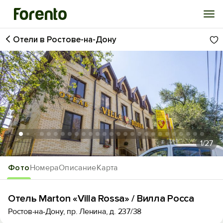
Отели в Ростове-на-Дону
Войти
Избранное
История просмотра
Добавить свой объект
1
/27
Фото
Номера
Описание
Карта
Отель Marton «Villa Rossa» / Вилла Росса
Ростов-на-Дону, пр. Ленина, д. 237/38