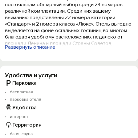
постояльцам обширный выбор среди 24 номеров
различной комплектации. Среди них вашему
вниманию представлены 22 номера категории
«Стандарт» и 2 номера класса «Люкс». Отель выгодно
выделяется на фоне остальных гостиниц во многом
благодаря удобному расположению: недалеко от
площади Ленина и площади Страны Советов,
Развернуть описание
позволяющему легко и быстро попасть в любой
другой район города. Но это не единственное
достоинство отеля, ведь еще одним важным
преимуществом является комфортабельность
Удобства и услуги
номеров, в которых приятно пребывать на
протяжении сколь угодно длительного срока.
Парковка
бесплатная
парковка отеля
Удобства
интернет
Территория
баня, сауна