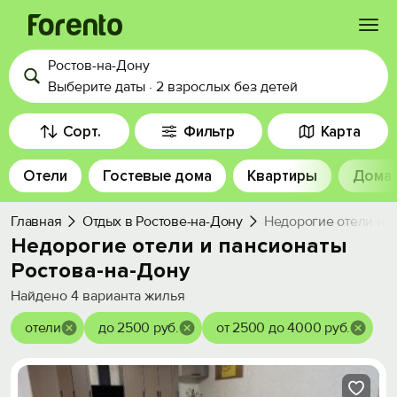
Ростов-на-Дону
Войти
Выберите даты
·
2 взрослых
без детей
Избранное
Сорт.
Фильтр
Карта
Отели
Гостевые дома
Квартиры
Дома
История просмотра
Главная
Отдых в Ростове-на-Дону
Недорогие отели и п
Добавить свой объект
Недорогие отели и пансионаты
Ростова-на-Дону
Найдено
4
варианта жилья
отели
до 2500 руб.
от 2500 до 4000 руб.