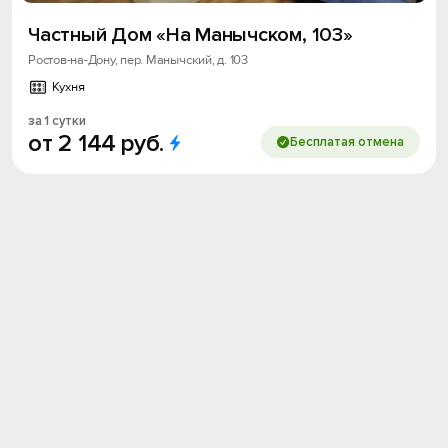
Частный Дом «На Манычском, 103»
Ростов-на-Дону, пер. Манычский, д. 103
Кухня
за 1 сутки
от
2
144
руб.
Бесплатая отмена