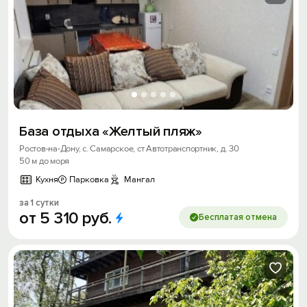
База отдыха «Желтый пляж»
Ростов-на-Дону, с. Самарское, ст Автотранспортник, д. 30
50 м до моря
Кухня
Парковка
Мангал
за 1 сутки
от
5
310
руб.
Бесплатая отмена