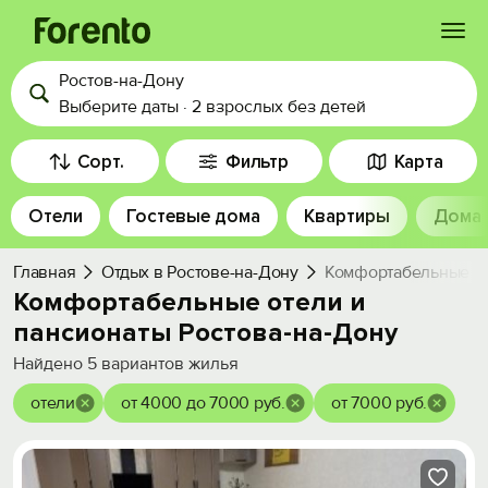
Ростов-на-Дону
Войти
Выберите даты
·
2 взрослых
без детей
Избранное
Сорт.
Фильтр
Карта
Отели
Гостевые дома
Квартиры
Дома
История просмотра
Главная
Отдых в Ростове-на-Дону
Комфортабельные от
Добавить свой объект
Комфортабельные отели и
пансионаты Ростова-на-Дону
Найдено
5
вариантов жилья
отели
от 4000 до 7000 руб.
от 7000 руб.