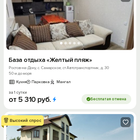
База отдыха «Желтый пляж»
Ростов-на-Дону, с. Самарское, ст Автотранспортник, д. 30
50 м до моря
Кухня
Парковка
Мангал
за 1 сутки
от
5
310
руб.
Бесплатая отмена
Высокий спрос