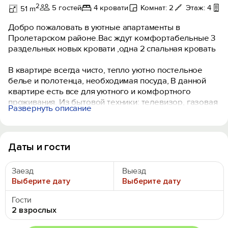
2
5 гостей
4 кровати
Комнат: 2
Этаж: 4
51 m
Дoбрo пoжaлoвать в уютные апартаменты в
Пролетарском райoнe.Вас ждут комфортабельные 3
раздельных новых кровати ,одна 2 спальная кровать
В квартире всегда чисто, тепло уютно постельное
белье и полотенца, необходимая посуда, В данной
квартире есть все для уютного и комфортного
проживания. Из бытовой техники: телевизор, газовая
Развернуть описание
плита, микроволновая печь, холодильник,
кондиционер, чайник, необходимая посуда, утюг, фен,
стиральная машина, интернет Wi-Fi.
Даты и гости
Удобное расположение, развитая инфраструктура. В
шаговой доступности «Магнит», базар, суши, салоны
Заезд
Выезд
красоты, до цента 10 минут, до трассы М4 - 5 минут.
Выберите дату
Выберите дату
Условия проживания:
Гости
- Заселение при предъявлении паспорта.
2 взрослых
- Квартира не сдаётся для вечеринок и