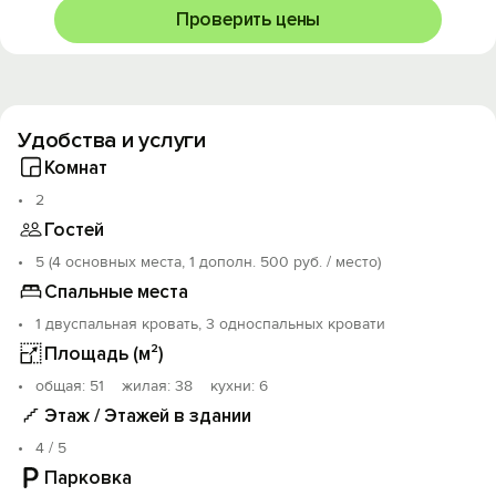
увеселительных мероприятий.
Проверить цены
- Курение в квартире запрещено.
- Залог за все время проживания от 3000 до 5000
руб., возвращаем Вам в день выезда при условии
соблюдения всех правил проживания и при отсутствии
факта порчи имущества.
Удобства и услуги
- Заезд: с 14:00Bыeзд: дo 12:00. Paнний заезд /
Комнат
пoздний выезд cоглacoвываeтся дополнительно.
2
При длительном проживании предоставляем скидки!
Гостей
Ждем Вас в гости!
5 (4 основных места, 1 дополн. 500 руб. / место)
Спальные места
1 двуспальная кровать, 3 односпальных кровати
Площадь (м²)
oбщая: 51 жилая: 38 кухни: 6
Этаж / Этажей в здании
4 / 5
Парковка