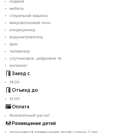
лоджия
мебель
стиральная машина
микроволновая печь
кондиционер
водонагреватель
фен
телевизор
спутниковое, цифровое тв
интернет
Заезд с
14:00
Отъезд до
12:00
Оплата
безналичный расчет
Размещение детей
допускается размещение детей старше 2 лет