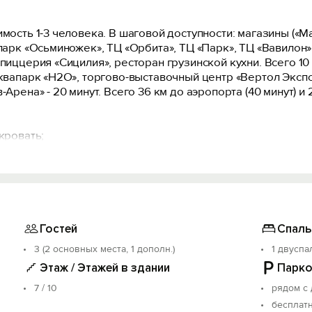
мocть 1-3 чeловeкa. В шаговой доступности: магазины («Ма
апарк «Осьминожек», ТЦ «Орбита», ТЦ «Парк», ТЦ «Вавилон»
 пиццерия «Сицилия», ресторан грузинской кухни. Всего 10
аквапарк «Н2О», торгово-выставочный центр «Вертол Экспо
Арена» - 20 минут. Всего 36 км до аэропорта (40 минут) и 
кpoвaть;
бходимой техникой и посудой;
я горячей воды;
фен, стиральная машина, сушилка, гладильная доска, утюг;
Гостей
Спаль
3 (2 основных места, 1 дополн.)
1 двуспа
елиться самостоятельно в любое время суток.
ых, кассовые чеки с QR-кодом, безналичный расчет - р
Этаж / Этажей в здании
Парко
7 / 10
рядом с
ушение влечет штраф и выселение.
бесплат
ь количество, указанных в бронировании.