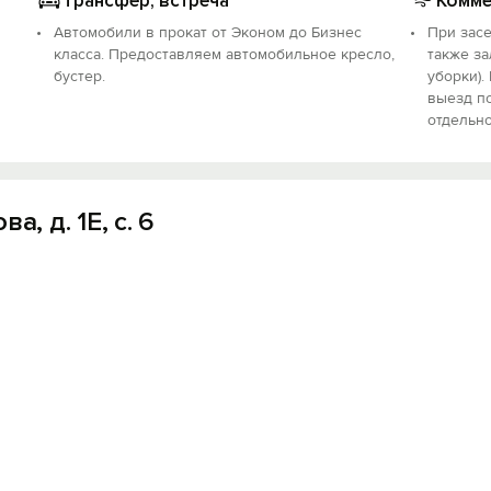
Трансфер, встреча
Комме
Автомобили в прокат от Эконом до Бизнес
При засе
класса. Предоставляем автомобильное кресло,
также за
бустер.
уборки).
выезд по
отдельно
, д. 1Е, с. 6