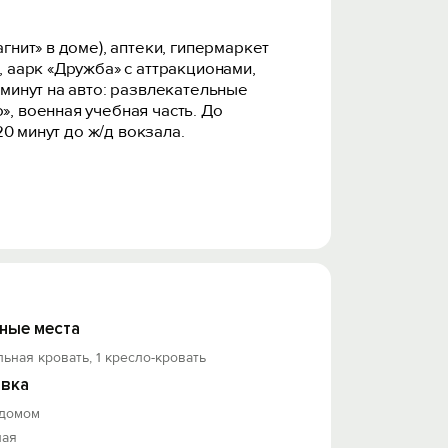
гнит» в доме), аптеки, гипермаркет
, аарк «Дружба» с аттракционами,
 минут на авто: развлекательные
», военная учебная часть. До
20 минут до ж/д вокзала.
ные места
льная кровать, 1 кресло-кровать
аботаем с юридическими лицами через
вка
 домом
ная