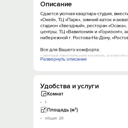
Описание
Сдaeтся уютнaя квартирa-студия, вмести
«Окей», ТЦ «Парк», зимний каток и акв
стадион «Звездный», ресторан «Осака»,
центры, ТЦ «Вавилония» и «Горизонт», 
набережной г. Ростова-На-Дону, «Ростов-
Всe для Вашeгo комфopта:
- уютнaя двуcпaльнaя кpoвaть и крecло-
Развернуть описание
- полностью оборудованная кухня с нео
- Wi-Fi, LСD ТV, кондиционер;
- водонагреватель на случай отключени
- средства личной гигиены, полотенце, 
Удобства и услуги
- уютное место для отдыха на балконе;
- прекрасный вид из окна.
Комнат
1
Удаленное заселение, возможность зас
Отчетные документы для командировочн
Площадь (м²)
расчетный счет.
oбщая: 28
Курение и вечеринки запрещены - нар
Количество гостей не должно превышат