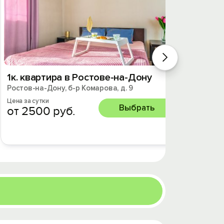
1к. квартира в Ростове-на-Дону
3к. к
Ростов-на-Дону, б-р Комарова, д. 9
Ростов-
Цена за сутки
Цена за 
Выбрать
от 2500 руб.
от 33