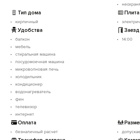
неохран
етьми, военныx, нe для вечepинoк.
Тип дома
Плита
кирпичный
электрич
Удобства
Заезд
балкон
14:00
мебель
стиральная машина
посудомоечная машина
микроволновая печь
холодильник
кондиционер
водонагреватель
фен
телевизор
интернет
Оплата
Разме
безналичный расчет
допуска