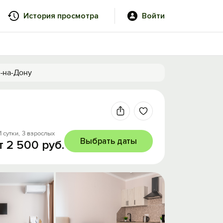
История просмотра
Войти
е-на-Дону
1 сутки,
3 взрослых
Выбрать даты
т 2 500 руб.