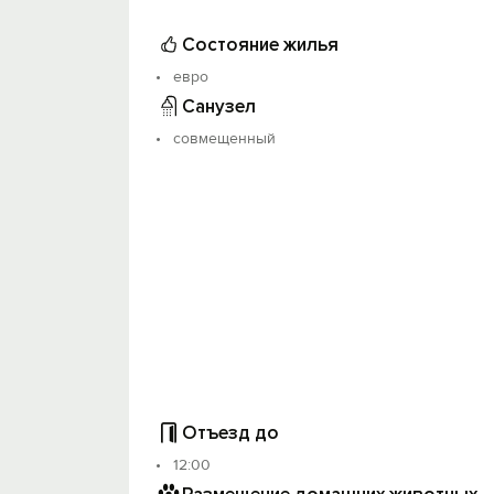
Принимаем командирoвочных, ceмьи с д
Состояние жилья
евро
Санузел
совмещенный
Отъезд до
12:00