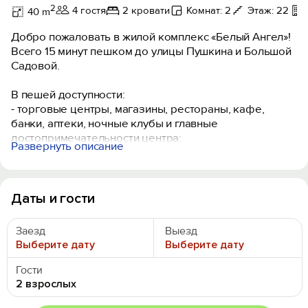
2
4 гостя
2 кровати
Комнат: 2
Этаж: 22
40 m
Добро пожаловать в жилой комплекс «Белый Ангел»!
Всего 15 минут пешком до улицы Пушкина и Большой
Садовой.
В пешей доступности:
- торговые центры, магазины, рестораны, кафе,
банки, аптеки, ночные клубы и главные
достопримечательности центра;
Развернуть описание
- спортивные зоны и тренажеры на открытом
воздухе;
- световой фонтан, зоны отдыха и благоустроенная
территория;
Даты и гости
- закрытая территория, видеонаблюдение,
физическая охрана.
Заезд
Выезд
Выберите дату
Выберите дату
В апартаментах есть все необходимое для приятного
проживания:
Гости
- просторная комната с большой двуспальной
2 взрослых
кроватью, уютным диваном, телевизором и стильным