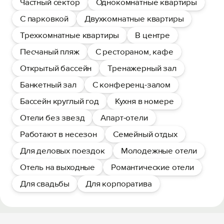
Частный сектор
Однокомнатные квартиры
С парковкой
Двухкомнатные квартиры
Трехкомнатные квартиры
В центре
Песчаный пляж
С рестораном, кафе
Открытый бассейн
Тренажерный зал
Банкетный зал
С конференц-залом
Бассейн круглый год
Кухня в номере
Отели без звезд
Апарт-отели
Работают в несезон
Семейный отдых
Для деловых поездок
Молодежные отели
Отель на выходные
Романтические отели
Для свадьбы
Для корпоратива