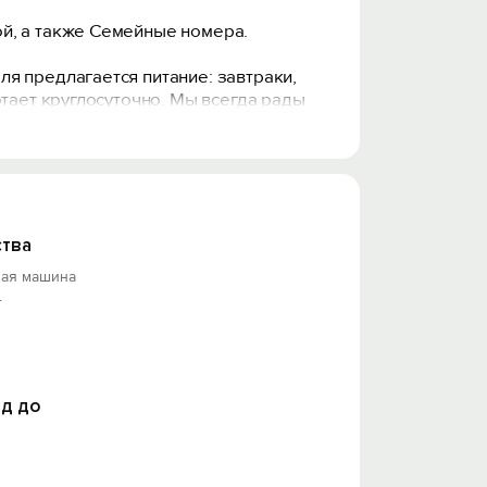
й, а также Семейные номера.
я предлагается питание: завтраки,
отает круглосуточно. Мы всегда рады
тва
ная машина
т
д до