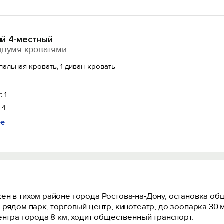
й 4-местный
двумя кроватями
спальная кровать, 1 диван-кровать
: 1
 4
ее
н в тихом районе города Ростова-на-Дону, остановка общ
 рядом парк, торговый центр, кинотеатр, до зоопарка 30
ентра города 8 км, ходит общественный транспорт.