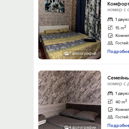
Комфорт
номер с 
1 двух
2
15 m
Комнат
Гостей:
Подробн
7 фотографий
Семейны
номер с 
1 двух
2
40 m
Комнат
Гостей:
Подробн
4 фотографии