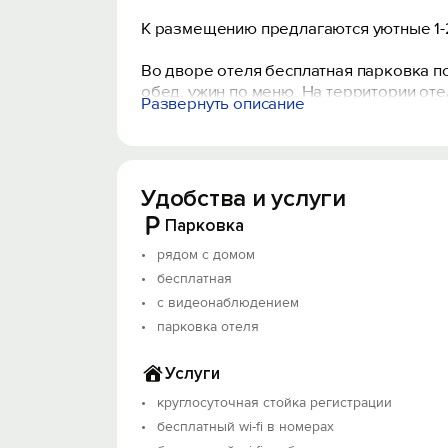
К размещению предлагаются уютные 1-2
Во дворе отеля бесплатная парковка п
обед, ужин по меню. На территории оте
Развернуть описание
нашим гостям.
Удобства и услуги
Парковка
рядом с домом
бесплатная
с видеонаблюдением
парковка отеля
Услуги
круглосуточная стойка регистрации
бесплатный wi-fi в номерах