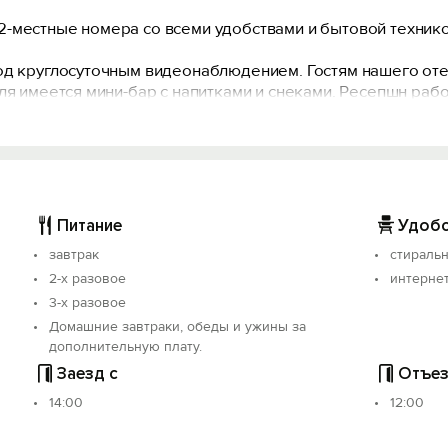
-местные номера со всеми удобствами и бытовой технико
од круглосуточным видеонаблюдением. Гостям нашего отел
ля имеется мини-бар с напитками и снеками. Ресепшн раб
Питание
Удобс
завтрак
стираль
2-х разовое
интерне
3-х разовое
Домашние завтраки, обеды и ужины за
дополнительную плату.
Заезд с
Отъез
14:00
12:00