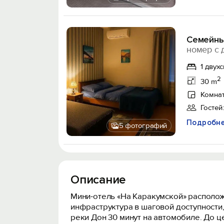
Семейны
номер с 
1 двух
2
30 m
Комнат
Гостей:
Подробн
5 фотографий
Описание
Мини-отель «На Каракумской» расположе
инфраструктура в шаговой доступности,
реки Дон 30 минут на автомобиле. До ц