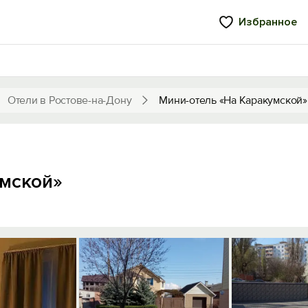
Избранное
Отели в Ростове-на-Дону
Мини-отель «На Каракумской»
умской»