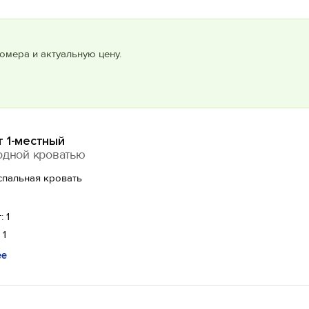
омера и актуальную цену.
 1-местный
одной кроватью
спальная кровать
: 1
 1
ее