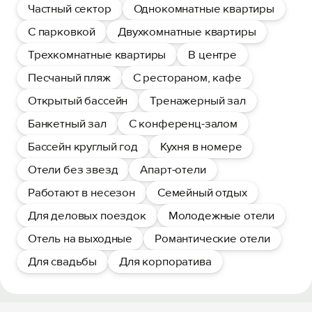
Частный сектор
Однокомнатные квартиры
С парковкой
Двухкомнатные квартиры
Трехкомнатные квартиры
В центре
Песчаный пляж
С рестораном, кафе
Открытый бассейн
Тренажерный зал
Банкетный зал
С конференц-залом
Бассейн круглый год
Кухня в номере
Отели без звезд
Апарт-отели
Работают в несезон
Семейный отдых
Для деловых поездок
Молодежные отели
Отель на выходные
Романтические отели
Для свадьбы
Для корпоратива