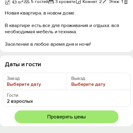
2
5 гостей
3 кровати
Комнат: 2
Этаж: 1
Б
43 m
Новая квартира, в новом доме.
В квартире есть все для проживания и отдыха: вся
необходимая мебель и техника.
Заселение в любое время дня и ночи!
Даты и гости
Заезд
Выезд
Выберите дату
Выберите дату
Гости
2 взрослых
Проверить цены