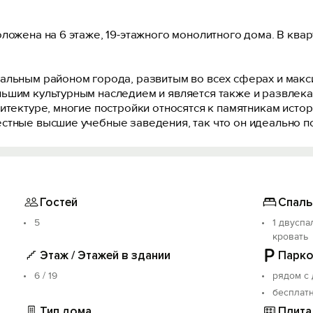
ложена на 6 этаже, 19-этажного монолитного дома. В квар
альным районом города, развитым во всех сферах и мак
ьшим культурным наследием и является также и развлека
итектуре, многие постройки относятся к памятникам истори
стные высшие учебные заведения, так что он идеально по
Гостей
Спаль
5
1 двуспа
кровать
Этаж / Этажей в здании
Парко
6 / 19
рядом с
бесплат
Тип дома
Плита