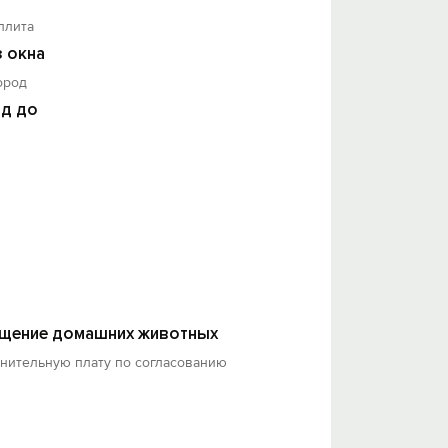
плита
з окна
ород
д до
щение домашних животных
лнительную плату по согласованию