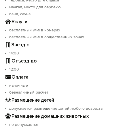
терраса, место для отдыха
можно организовать отдых после банных процедур.
Наши сотрудники помогут организовать всё
мангал, место для барбекю
необходимое для комфортного
баня, сауна
времяпрепровождения.
Услуги
бесплатный wi-fi в номерах
Подарите себе незабываемые моменты релаксации
в горах Домбая!
бесплатный wi-fi в общественных зонах
Заезд с
14:00
Отъезд до
12:00
Оплата
наличные
безналичный расчет
Размещение детей
допускается размещение детей любого возраста
Размещение домашних животных
не допускается