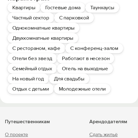
Квартиры
Гостевые дома
Таунхаусы
Частный сектор
С парковкой
Однокомнатные квартиры
Двухкомнатные квартиры
С рестораном, кафе
С конференц-залом
Отели без звезд
Работают в несезон
Семейный отдых
Отель на выходные
На новый год
Для свадьбы
Отдых с детьми
Молодежные отели
Путешественникам
Арендодателям
О проекте
Сдать жильё