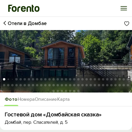
Отели в Домбае
Войти
Избранное
История просмотра
Добавить свой объект
1
/69
Фото
Номера
Описание
Карта
Гостевой дом «Домбайская сказка»
Домбай, пер. Спасателей, д. 5