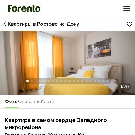
Квартиры в Ростове-на-Дону
Войти
Избранное
История просмотра
Добавить свой объект
1
/20
Фото
Описание
Карта
Квартира в самом сердце Западного
микрорайона