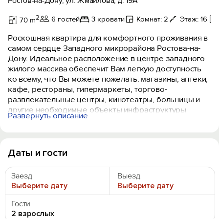
Ростов-на-Дону, ул. Жмайлова, д. 19А
2
6 гостей
3 кровати
Комнат: 2
Этаж: 16
70 m
Роскошная квартира для комфортного проживания в
самом сердце Западного микрорайона Ростова-на-
Дону. Идеальное расположение в центре западного
жилого массива обеспечит Вам легкую доступность
ко всему, что Вы можете пожелать: магазины, аптеки,
кафе, рестораны, гипермаркеты, торгово-
развлекательные центры, кинотеатры, больницы и
другие необходимые объекты инфраструктуры
Развернуть описание
находятся в непосредственной близости от дома.
Дизайнерский ремонт и стильное оформление
квартиры создадут атмосферу комфорта и гармонии.
Даты и гости
Евротрешка включает в себя 2 спальни и гостиную-
кухню, оборудованную всем необходимым для
Заезд
Выезд
приготовления пищи.
Выберите дату
Выберите дату
Новый дом, построенный с использованием
Гости
современных технологий, гарантирует Ваше уютное
2 взрослых