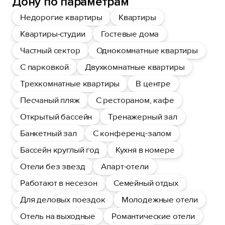
Дону по параметрам
Недорогие квартиры
Квартиры
Квартиры-студии
Гостевые дома
Частный сектор
Однокомнатные квартиры
С парковкой
Двухкомнатные квартиры
Трехкомнатные квартиры
В центре
Песчаный пляж
С рестораном, кафе
Открытый бассейн
Тренажерный зал
Банкетный зал
С конференц-залом
Бассейн круглый год
Кухня в номере
Отели без звезд
Апарт-отели
Работают в несезон
Семейный отдых
Для деловых поездок
Молодежные отели
Отель на выходные
Романтические отели