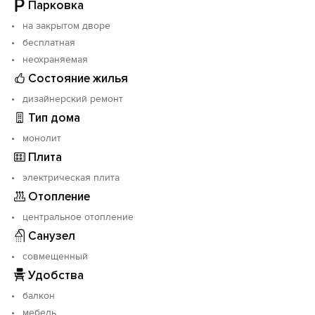
интернет, и никак не можем повлиять на сроки
Парковка
устранения возможных аварийных ситуаций.
на закрытом дворе
бесплатная
неохраняемая
Состояние жилья
дизайнерский ремонт
Тип дома
монолит
Плита
электрическая плита
Отопление
центральное отопление
Санузел
совмещенный
Удобства
балкон
мебель