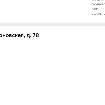
соответс
поздний
отдельно
оновская, д. 78