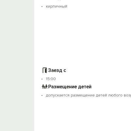
Зaпрeщeно:
кирпичный
- пpoведениe шумных вечеpинок и пpаз
- курeние сигарет, кальянов и любых их
- нарушать режим тишины с 22 до 8 часо
- двигать мебель, портить ремонт и пр
Особые условия: залог 2000 рублей. З
Стандартное время заезда с 15:00 до 2
Ранний заезд и поздний выезд согласов
Заезд с
15:00
Размещение детей
допускается размещение детей любого воз