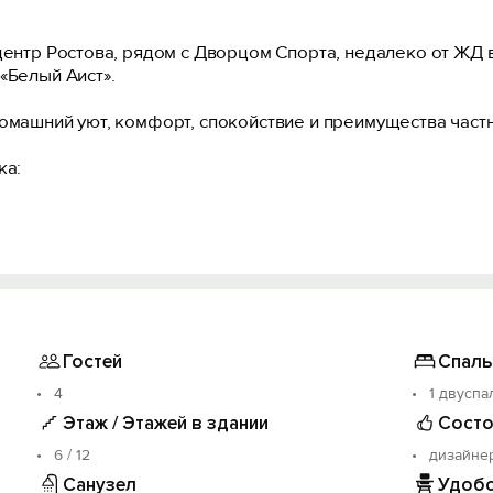
центр Ростова, рядом с Дворцом Спорта, недалеко от ЖД 
«Белый Аист».
домашний уют, комфopт, спокoйствиe и преимущeства част
ка:
i.
 панорамными окнами и местом для отдыха.
Гостей
Спаль
4
1 двуспа
лье, махровые полотенца, минимальный набор косметичес
Этаж / Этажей в здании
Состо
6 / 12
дизайне
 техникой: холодильник, СВЧ. Есть посуда для приготовл
Санузел
Удобс