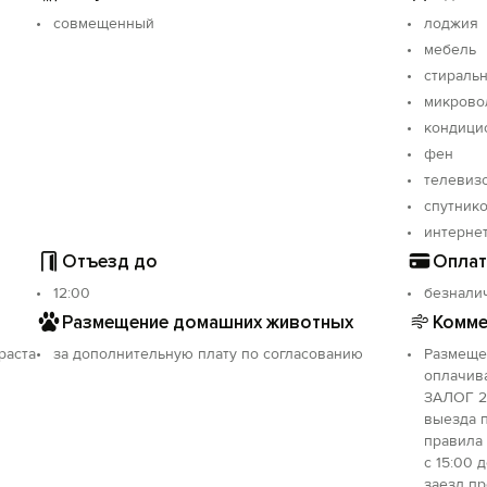
совмещенный
лоджия
дников;
мебель
 аналогов;
стираль
в утра (в соответствии с режимом тишины);
микрово
исваивать имущество, находящееся в квартире.
кондици
фен
алог возвращается в день выезда при условии, что были 
телевиз
2:00, при бронировании заранее, заезд происходит самост
спутнико
ывается и оплачивается отдельно.
интерне
Отъезд до
Оплат
12:00
безнали
Размещение домашних животных
Комме
раста
за дополнительную плату по согласованию
Размеще
оплачива
ЗАЛОГ 2
выезда 
правила
с 15:00 
заезд пр