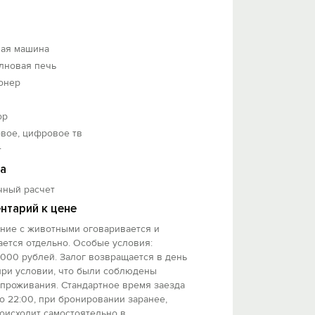
ная машина
лновая печь
онер
соблюдены правила проживания.
ор
оятельно в соответствии с инструкцией.
вое, цифровое тв
т
а
чный расчет
нтарий к цене
ние с животными оговаривается и
ется отдельно. Особые условия:
000 рублей. Залог возвращается в день
при условии, что были соблюдены
 проживания. Стандартное время заезда
до 22:00, при бронировании заранее,
оисходит самостоятельно в