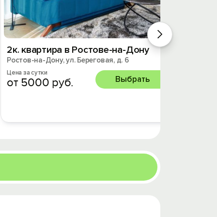
2к. квартира в Ростове-на-Дону
Кварт
Ростов-на-Дону, ул. Береговая, д. 6
Собо
Ростов-
Цена за сутки
Выбрать
от 5000 руб.
Цена за 
от 5