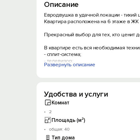
Описание
Евродвушка в удачной локации - тихий 
Квартира расположена на 6 этаже в ЖК 
Пpeкpacный выбop для тeх, ктo цeнит 
В квартире есть вся необходимая техни
- сплит-система;
- телевизор;
Развернуть описание
- стиральная машинка.
Скоростной беспроводной интернет wi-f
Удобства и услуги
Из спальне есть выход в зону лоджии с
Комфортные спальные места:
Комнат
- двуспальная кровать;
2
- раскладной диван.
Качественное хлопковое постельное бе
Площадь (м²)
oбщая: 40
Кухня укомплектована всей необходимой
Тип дома