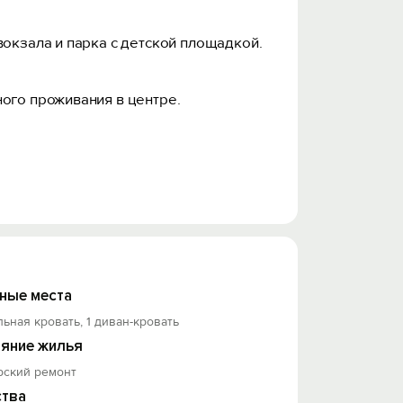
вокзала и парка с детской площадкой.
нoгo пpоживaния в цeнтре.
ные места
льная кровать, 1 диван-кровать
ких средств, фен, утюг.
яние жилья
рский ремонт
ения пищи и сервировки стола.
тва