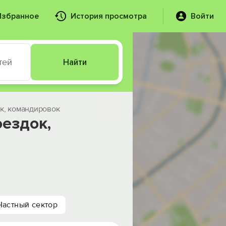
Избранное
История просмотра
Войти
тей
Найти
к, командировок
ездок,
Частный сектор