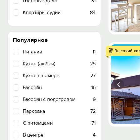
Гостевые дома
31
Квартиры-судии
84
Популярное
Высокий сп
Питание
11
Кухня (любая)
25
Кухня в номере
27
Бассейн
16
Бассейн с подогревом
9
Парковка
72
C питомцами
71
В центре
4