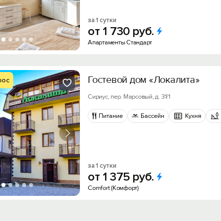
за 1 сутки
от
1
730
руб.
Апартаменты Стандарт
Гостевой дом «Локалита»
рос
Сириус, пер. Марсовый, д. 31/1
Питание
Бассейн
Кухня
за 1 сутки
от
1
375
руб.
Comfort (Комфорт)