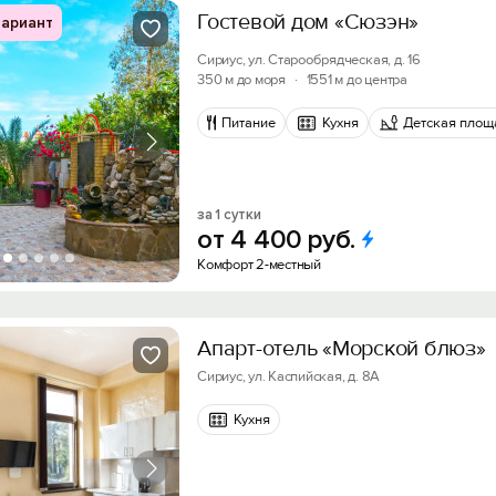
Гостевой дом «Сюзэн»
ариант
Сириус, ул. Старообрядческая, д. 16
350 м до моря
·
1551 м до центра
Питание
Кухня
Детская площ
за 1 сутки
от
4
400
руб.
Комфорт 2-местный
Апарт-отель «Морской блюз»
Сириус, ул. Каспийская, д. 8А
Кухня