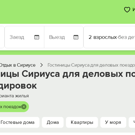
2 взрослых
·
без де
Отдых в Сириусе
Гостиницы Сириуса для деловых поездо
ницы Сириуса для деловых по
дировок
рианта жилья
х поездок
Гостевые дома
Дома
Квартиры
У моря