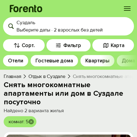
Суздаль
Войти
Выберите даты
·
2 взрослых
без детей
Избранное
Сорт.
Фильтр
Карта
Отели
Гостевые дома
Квартиры
Дома
История просмотра
Главная
Отдых в Суздале
Снять многокомнатные апарт
Добавить свой объект
Снять многокомнатные
апартаменты или дом в Суздале
посуточно
Найдено
2
варианта жилья
комнат: 5