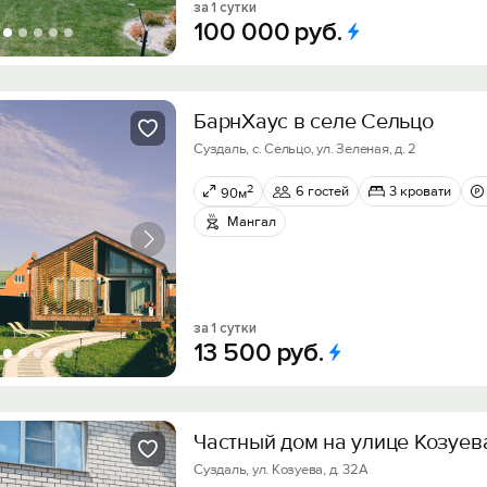
за 1 сутки
100
000
руб.
БарнХаус в селе Сельцо
Суздаль, с. Сельцо, ул. Зеленая, д. 2
2
6 гостей
3 кровати
90м
Мангал
за 1 сутки
13
500
руб.
Частный дом на улице Козуев
Суздаль, ул. Козуева, д. 32А