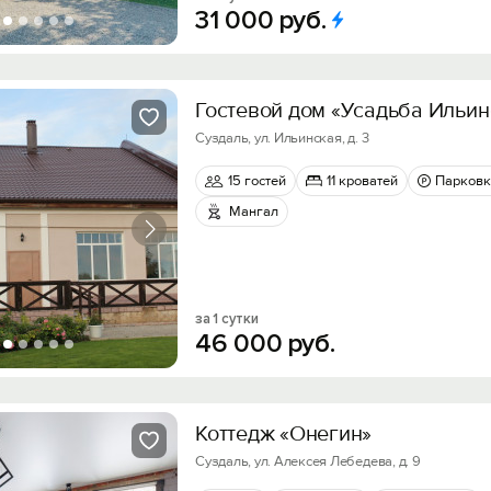
31
000
руб.
Гостевой дом «Усадьба Ильин
Суздаль, ул. Ильинская, д. 3
15 гостей
11 кроватей
Парковк
Мангал
за 1 сутки
46
000
руб.
Коттедж «Онегин»
Суздаль, ул. Алексея Лебедева, д. 9