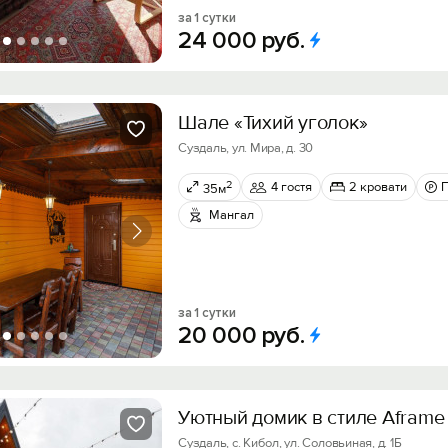
за 1 сутки
24
000
руб.
Шале «Тихий уголок»
Суздаль, ул. Мира, д. 30
2
4 гостя
2 кровати
35м
Мангал
за 1 сутки
20
000
руб.
Уютный домик в стиле Aframe
Суздаль, с. Кибол, ул. Соловьиная, д. 1Б