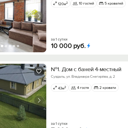
2
10 гостей
5 кроватей
120м
за 1 сутки
10
000
руб.
№1. Дом с баней 4-местный
Суздаль, ул. Владимира Снегирёва, д. 2
2
4 гостя
2 кровати
43м
за 1 сутки