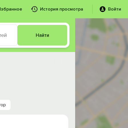
Избранное
История просмотра
Войти
тей
Найти
тор