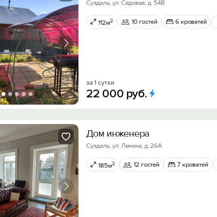
Суздаль, ул. Садовая, д. 54В
2
10 гостей
6 кроватей
112м
за 1 сутки
22
000
руб.
Дом инженера
Суздаль, ул. Ленина, д. 26А
2
12 гостей
7 кроватей
185м