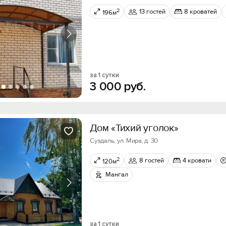
2
13 гостей
8 кроватей
196м
за 1 сутки
3
000
руб.
Дом «Тихий уголок»
Суздаль, ул. Мира, д. 30
2
8 гостей
4 кровати
120м
Мангал
за 1 сутки