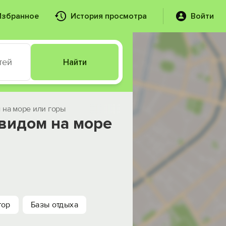
Избранное
История просмотра
Войти
тей
Найти
 на море или горы
видом на море
тор
Базы отдыха