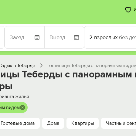
2 взрослых
·
без де
Отдых в Теберде
Гостиницы Теберды с панорамным видом
ницы Теберды с панорамным 
оры
рианта жилья
ым видом
Гостевые дома
Дома
Квартиры
Частный сек