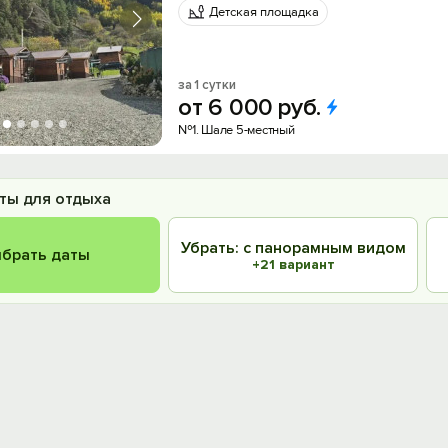
Детская площадка
за 1 сутки
от
6
000
руб.
№1. Шале 5-местный
ты для отдыха
Убрать: с панорамным видом
брать даты
+21 вариант