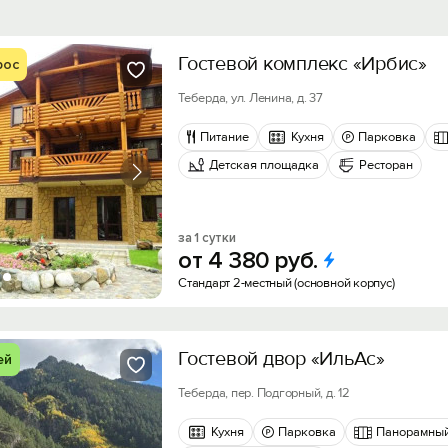
Гостевой комплекс «Ирбис»
рос
Теберда, ул. Ленина, д. 37
Питание
Кухня
Парковка
Детская площадка
Ресторан
за 1 сутки
от
4
380
руб.
Стандарт 2-местный (основной корпус)
Гостевой двор «ИльАс»
ей
Теберда, пер. Подгорный, д. 12
Кухня
Парковка
Панорамный