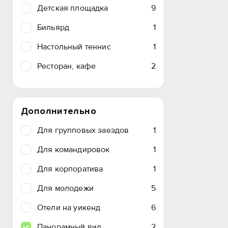
Детская площадка
9
Бильярд
1
Настольный теннис
1
Ресторан, кафе
2
Дополнительно
Для групповых заездов
1
Для командировок
1
Для корпоратива
1
Для молодежи
5
Отели на уикенд
6
Панорамный вид
2