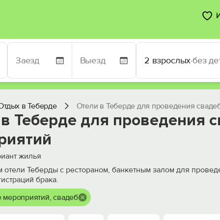
2 взрослых
·
без де
Отдых в Теберде
Отели в Теберде для проведения сваде
 в Теберде для проведения с
риятий
иант жилья
 отели Теберды с рестораном, банкетным залом для провед
истраций брака.
 мероприятий, свадеб