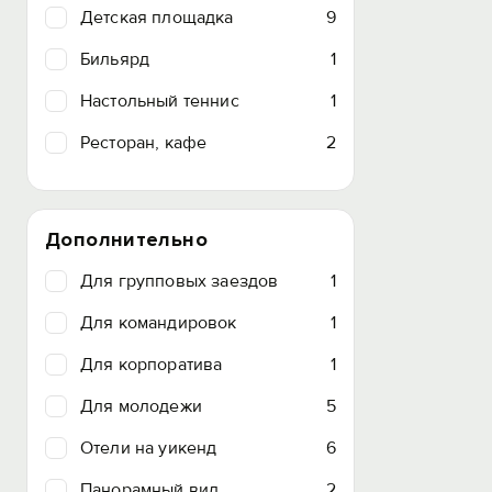
Детская площадка
9
Бильярд
1
Настольный теннис
1
Ресторан, кафе
2
Дополнительно
Для групповых заездов
1
Для командировок
1
Для корпоратива
1
Для молодежи
5
Отели на уикенд
6
Панорамный вид
2