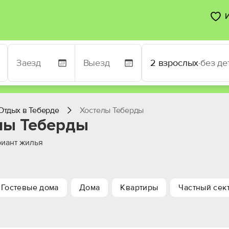
2 взрослых
·
без де
Отдых в Теберде
Хостелы Теберды
лы Теберды
иант жилья
Гостевые дома
Дома
Квартиры
Частный сек