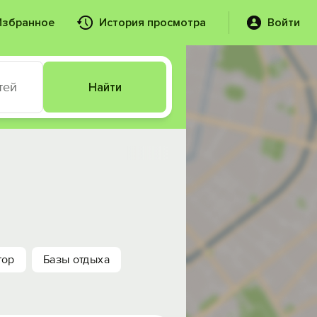
Избранное
История просмотра
Войти
тей
Найти
тор
Базы отдыха