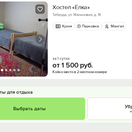
Хостел «Ёлка»
Теберда, ул. Малиновая, д. 19
Кухня
Парковка
Мангал
за 1 сутки
от
1
500
руб.
Койко-место в 2-местном номере
ты для отдыха
Уб
Выбрать даты
+