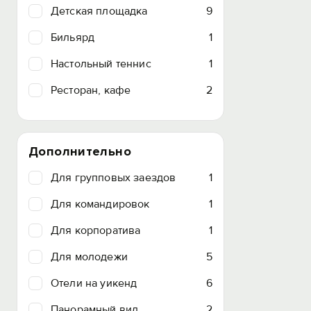
Детская площадка
9
Бильярд
1
Настольный теннис
1
Ресторан, кафе
2
Дополнительно
Для групповых заездов
1
Для командировок
1
Для корпоратива
1
Для молодежи
5
Отели на уикенд
6
Панорамный вид
2