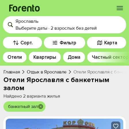
Ярославль
Войти
Выберите даты
·
2 взрослых
без детей
Избранное
Сорт.
Фильтр
Карта
Отели
Квартиры
Дома
Частный сектор
История просмотра
Главная
Отдых в Ярославле
Отели Ярославля с банкет
Добавить свой объект
Отели Ярославля с банкетным
залом
Найдено
2
варианта жилья
банкетный зал