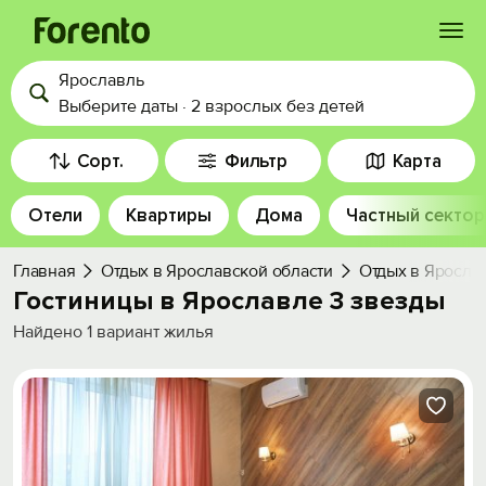
Ярославль
Войти
Выберите даты
·
2 взрослых
без детей
Избранное
Сорт.
Фильтр
Карта
Отели
Квартиры
Дома
Частный сектор
История просмотра
Главная
Отдых в Ярославской области
Отдых в Яросла
Добавить свой объект
Гостиницы в Ярославле 3 звезды
Найдено
1
вариант жилья