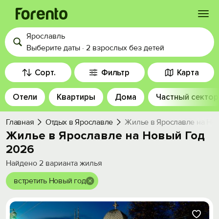
Ярославль
Войти
Выберите даты
·
2 взрослых
без детей
Избранное
Сорт.
Фильтр
Карта
Отели
Квартиры
Дома
Частный сектор
История просмотра
Главная
Отдых в Ярославле
Жилье в Ярославле на Но
Добавить свой объект
Жилье в Ярославле на Новый Год
2026
Найдено
2
варианта жилья
встретить Новый год