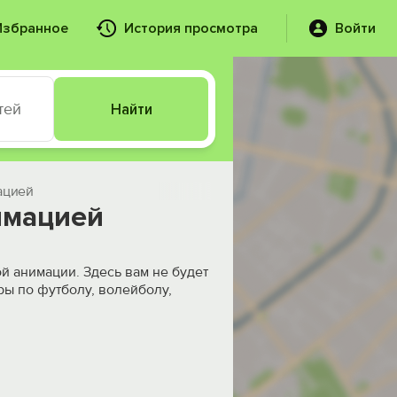
Избранное
История просмотра
Войти
тей
Найти
ацией
имацией
й анимации. Здесь вам не будет
ры по футболу, волейболу,