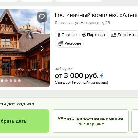
Гостиничный комплекс «Алёш
Ярославль, ул. Нахимсона, д. 23
Питание
Парковка
Детская п
Ресторан
за 1 сутки
от
3
000
руб.
Стандарт 1-местный (мансарда)
ты для отдыха
Убрать: взрослая анимация
брать даты
+131 вариант