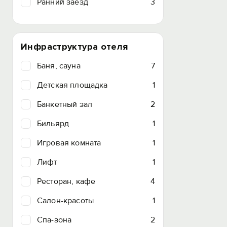
Ранний заезд
3
Инфраструктура отеля
Баня, сауна
7
Детская площадка
1
Банкетный зал
2
Бильярд
1
Игровая комната
1
Лифт
1
Ресторан, кафе
4
Салон-красоты
1
Спа-зона
2