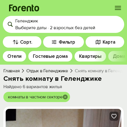
Геленджик
Войти
Выберите даты
·
2 взрослых
без детей
Избранное
Сорт.
Фильтр
Карта
Отели
Гостевые дома
Квартиры
Дома
История просмотра
Главная
Отдых в Геленджике
Снять комнату в Гелендж
Добавить свой объект
Снять комнату в Геленджике
Найдено
6
вариантов жилья
комнаты в частном секторе