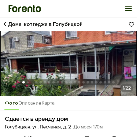
Дома, коттеджи в Голубицкой
Войти
Избранное
История просмотра
Добавить свой объект
1
/22
Фото
Описание
Карта
Сдается в аренду дом
Голубицкая, ул. Песчаная, д. 2
До моря 170м