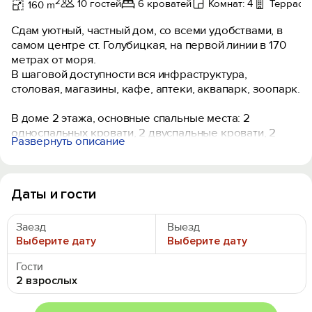
2
10 гостей
6 кроватей
Комнат: 4
Терраса,
160 m
Сдам уютный, частный дом, со всеми удобствами, в
самом центре ст. Голубицкая, на первой линии в 170
метрах от моря.
В шаговой доступности вся инфраструктура,
столовая, магазины, кафе, аптеки, аквапарк, зоопарк.
В доме 2 этажа, основные спальные места: 2
односпальных кровати, 2 двуспальные кровати, 2
Развернуть описание
двуспальных дивана-кровати.
Правила объекта размещения:
- Заезд после 14:00, отъезд до 12:00.
Даты и гости
- Можно с детьми по согласованию с хозяином жилья.
- Можно с питомцами по согласованию с хозяином
Заезд
Выезд
жилья.
Выберите дату
Выберите дату
- Курение запрещено.
- Вечеринки и мероприятия по согласованию с
Гости
хозяином жилья.
2 взрослых
- Владелец предоставляет отчетные документы о
проживании по согласованию.