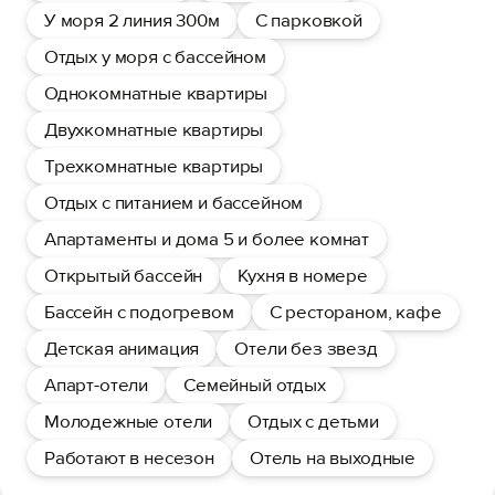
У моря 2 линия 300м
С парковкой
Отдых у моря с бассейном
Однокомнатные квартиры
Двухкомнатные квартиры
Трехкомнатные квартиры
Отдых с питанием и бассейном
Апартаменты и дома 5 и более комнат
Открытый бассейн
Кухня в номере
Бассейн с подогревом
С рестораном, кафе
Детская анимация
Отели без звезд
Апарт-отели
Семейный отдых
Молодежные отели
Отдых с детьми
Работают в несезон
Отель на выходные