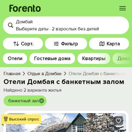
Домбай
Войти
Выберите даты
·
2 взрослых
без детей
Избранное
Сорт.
Фильтр
Карта
Отели
Гостевые дома
Квартиры
Дома
История просмотра
Главная
Отдых в Домбае
Отели Домбая с банкетным з
Добавить свой объект
Отели Домбая с банкетным залом
Найдено
2
варианта жилья
банкетный зал
Высокий спрос