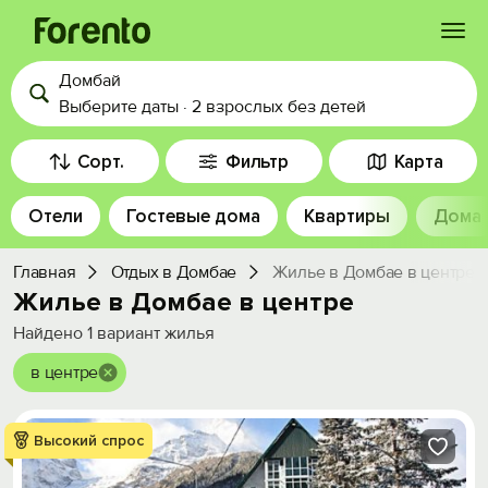
Домбай
Войти
Выберите даты
·
2 взрослых
без детей
Избранное
Сорт.
Фильтр
Карта
Отели
Гостевые дома
Квартиры
Дома
История просмотра
Главная
Отдых в Домбае
Жилье в Домбае в центре
Добавить свой объект
Жилье в Домбае в центре
Найдено
1
вариант жилья
в центре
Высокий спрос