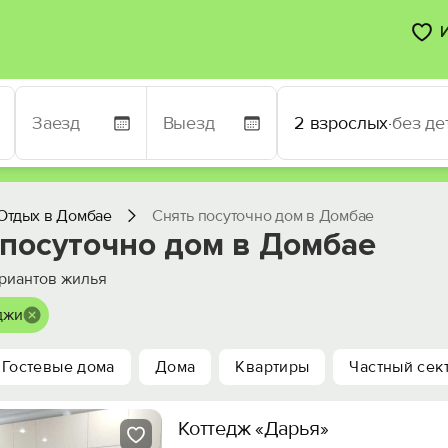
2 взрослых
·
без де
Отдых в Домбае
Снять посуточно дом в Домбае
 посуточно дом в Домбае
риантов жилья
джи
Гостевые дома
Дома
Квартиры
Частный сек
Коттедж «Дарья»