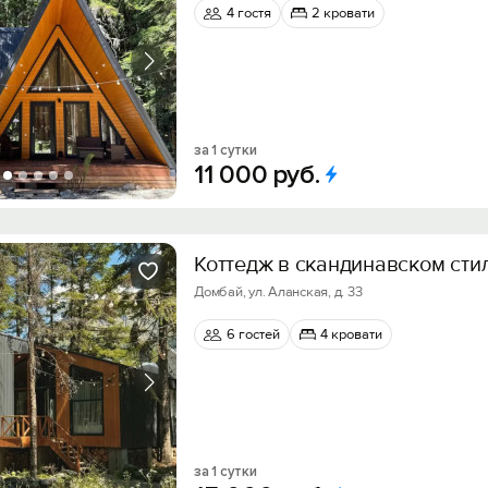
4 гостя
2 кровати
за 1 сутки
11
000
руб.
Коттедж в скандинавском сти
Домбай, ул. Аланская, д. 33
6 гостей
4 кровати
за 1 сутки