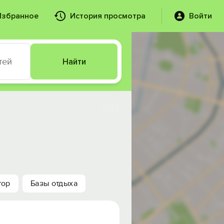
Избранное
История просмотра
Войти
тей
Найти
тор
Базы отдыха