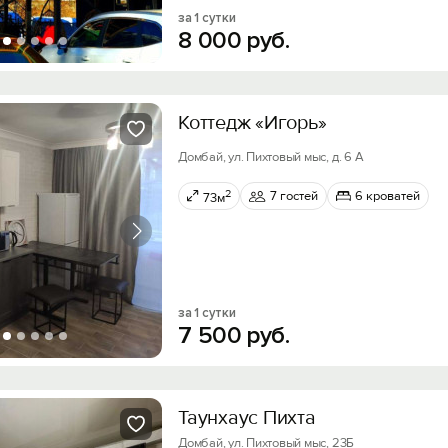
за 1 сутки
8
000
руб.
Коттедж «Игорь»
Домбай, ул. Пихтовый мыс, д. 6 А
2
7 гостей
6 кроватей
73м
за 1 сутки
7
500
руб.
Таунхаус Пихта
Домбай, ул. Пихтовый мыс, 23Б