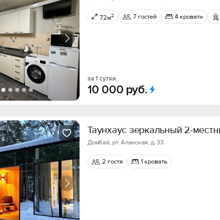
2
7 гостей
4 кровати
72м
за 1 сутки
10
000
руб.
Таунхаус зеркальный 2-мест
Домбай, ул. Аланская, д. 33
2 гостя
1 кровать