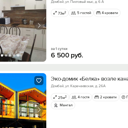
Домбай, ул. Пихтовый мыс, д. 6 А
2
5 гостей
4 кровати
73м
за 1 сутки
6
500
руб.
Эко-домик «Белка» возле кан
Домбай, ул. Карачаевская, д. 26А
2
4 гостя
2 кровати
25м
Мангал