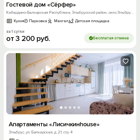
Гостевой дом «Сёрфер»
Кабардино-Балкарская Республика, Эльбрусский район, село Эльбрус, улица Балкарская, д. 21 с.1
Кухня
Парковка
Мангал
Детская площадка
за 1 сутки
от
3
200
руб.
Бесплатая отмена
Апартаменты «Лиcичкинhousе»
Эльбрус, ул. Балкарская, д. 21, стр. 4