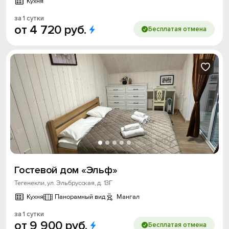
Кухня
за 1 сутки
от
4
720
руб.
Бесплатая отмена
Гостевой дом «Эльф»
Тегенекли, ул. Эльбрусская, д. 13Г
Кухня
Панорамный вид
Мангал
за 1 сутки
от
9
900
руб.
Бесплатая отмена