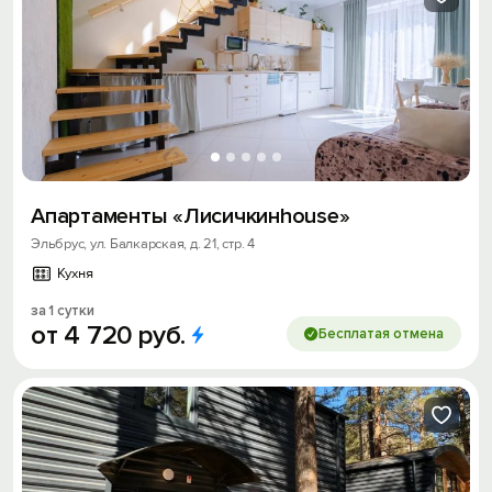
Апартаменты «Лиcичкинhousе»
Эльбрус, ул. Балкарская, д. 21, стр. 4
Кухня
за 1 сутки
от
4
720
руб.
Бесплатая отмена