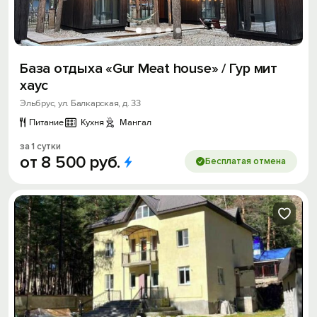
База отдыха «Gur Meat house» / Гур мит
хаус
Эльбрус, ул. Балкарская, д. 33
Питание
Кухня
Мангал
за 1 сутки
от
8
500
руб.
Бесплатая отмена