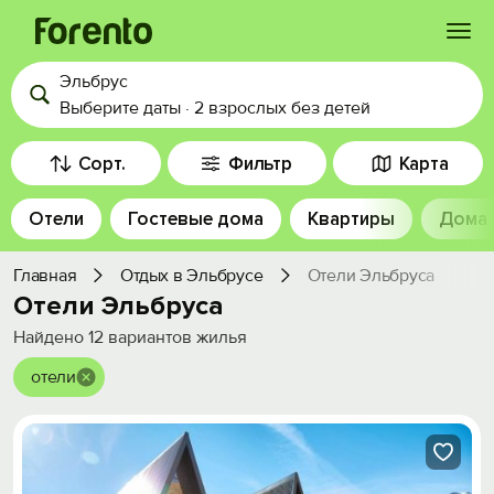
Эльбрус
Войти
Выберите даты
·
2 взрослых
без детей
Избранное
Сорт.
Фильтр
Карта
Отели
Гостевые дома
Квартиры
Дома
История просмотра
Главная
Отдых в Эльбрусе
Отели Эльбруса
Добавить свой объект
Отели Эльбруса
Найдено
12
вариантов жилья
отели