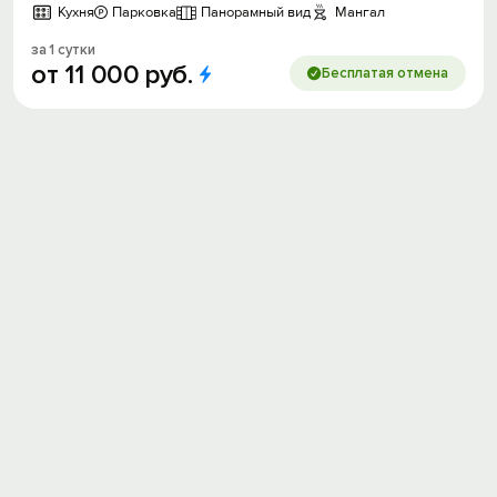
Кухня
Парковка
Панорамный вид
Мангал
за 1 сутки
от
11
000
руб.
Бесплатая отмена